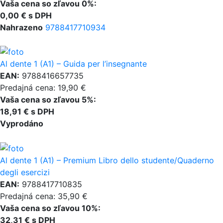
Vaša cena so zľavou 0%:
0,00 € s DPH
Nahrazeno
9788417710934
Al dente 1 (A1) – Guida per l’insegnante
EAN:
9788416657735
Predajná cena: 19,90 €
Vaša cena so zľavou 5%:
18,91 € s DPH
Vyprodáno
Al dente 1 (A1) – Premium Libro dello studente/Quaderno
degli esercizi
EAN:
9788417710835
Predajná cena: 35,90 €
Vaša cena so zľavou 10%:
32,31 € s DPH