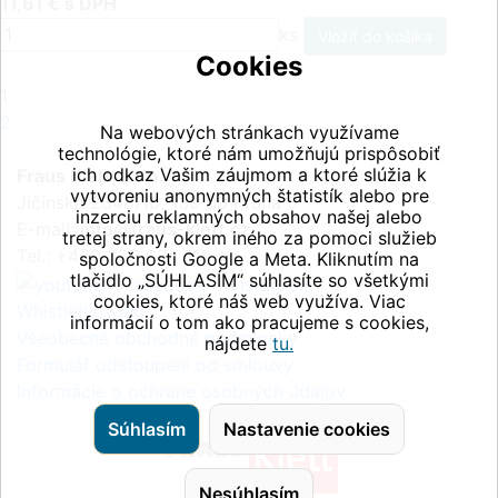
11,61 € s DPH
ks
Cookies
1
2
Na webových stránkach využívame
technológie, ktoré nám umožňujú prispôsobiť
ich odkaz Vašim záujmom a ktoré slúžia k
Fraus Klett, s.r.o.
vytvoreniu anonymných štatistík alebo pre
Jičínská 2348/10, 130 00 Praha 3
inzerciu reklamných obsahov našej alebo
E-mail:
info@fraus-klett.cz
tretej strany, okrem iného za pomoci služieb
Tel.: +420 233 084 111
spoločnosti Google a Meta. Kliknutím na
tlačidlo „SÚHLASÍM“ súhlasíte so všetkými
cookies, ktoré náš web využíva. Viac
Whistleblowing
informácií o tom ako pracujeme s cookies,
Všeobecné obchodné podmienky
nájdete
tu.
Formulář odstoupení od smlouvy
Informácie o ochrane osobných údajov
Súhlasím
Nastavenie cookies
Nesúhlasím