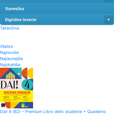
Slovenčina
Digitálne licencie
Taliančina
Všetko
Najnovšie
Najlacnejšie
Najdrahšie
Dai! 4 (B2) – Premium Libro dello studente + Quaderno