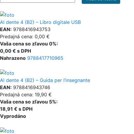
Al dente 4 (B2) – Libro digitale USB
EAN:
9788416943753
Predajná cena: 0,00 €
Vaša cena so zľavou 0%:
0,00 € s DPH
Nahrazeno
9788417710965
Al dente 4 (B2) – Guida per l’insegnante
EAN:
9788416943746
Predajná cena: 19,90 €
Vaša cena so zľavou 5%:
18,91 € s DPH
Vyprodáno