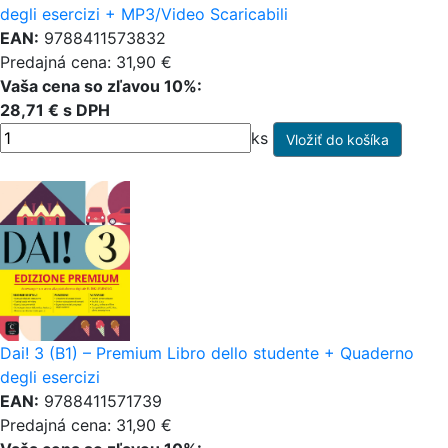
degli esercizi + MP3/Video Scaricabili
EAN:
9788411573832
Predajná cena: 31,90 €
Vaša cena so zľavou 10%:
28,71 € s DPH
ks
Dai! 3 (B1) – Premium Libro dello studente + Quaderno
degli esercizi
EAN:
9788411571739
Predajná cena: 31,90 €