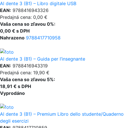
Al dente 3 (B1) – Libro digitale USB
EAN:
9788416943326
Predajná cena: 0,00 €
Vaša cena so zľavou 0%:
0,00 € s DPH
Nahrazeno
9788417710958
Al dente 3 (B1) – Guida per l’insegnante
EAN:
9788416943319
Predajná cena: 19,90 €
Vaša cena so zľavou 5%:
18,91 € s DPH
Vyprodáno
Al dente 3 (B1) – Premium Libro dello studente/Quaderno
degli esercizi
EAN:
9788417710859