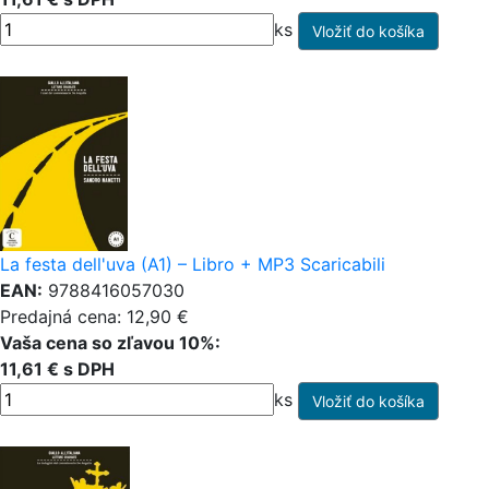
ks
La festa dell'uva (A1) – Libro + MP3 Scaricabili
EAN:
9788416057030
Predajná cena: 12,90 €
Vaša cena so zľavou 10%:
11,61 € s DPH
ks