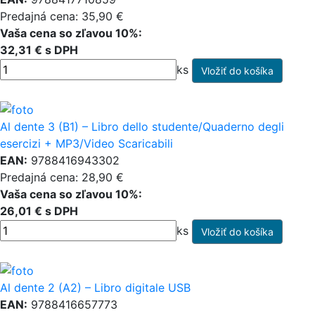
Predajná cena: 35,90 €
Vaša cena so zľavou 10%:
32,31 € s DPH
ks
Al dente 3 (B1) – Libro dello studente/Quaderno degli
esercizi + MP3/Video Scaricabili
EAN:
9788416943302
Predajná cena: 28,90 €
Vaša cena so zľavou 10%:
26,01 € s DPH
ks
Al dente 2 (A2) – Libro digitale USB
EAN:
9788416657773