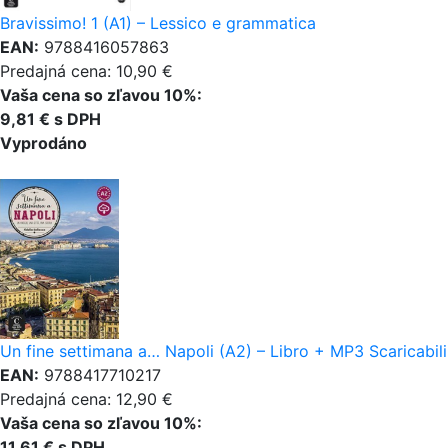
Bravissimo! 1 (A1) – Lessico e grammatica
EAN:
9788416057863
Predajná cena: 10,90 €
Vaša cena so zľavou 10%:
9,81 € s DPH
Vyprodáno
Un fine settimana a… Napoli (A2) – Libro + MP3 Scaricabili
EAN:
9788417710217
Predajná cena: 12,90 €
Vaša cena so zľavou 10%:
11,61 € s DPH