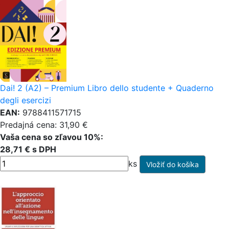
Dai! 2 (A2) – Premium Libro dello studente + Quaderno
degli esercizi
EAN:
9788411571715
Predajná cena: 31,90 €
Vaša cena so zľavou 10%:
28,71 € s DPH
ks