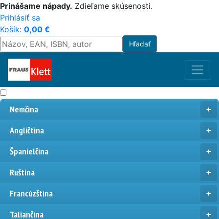
Prinášame nápady.
Zdieľame skúsenosti.
Prihlásiť sa
Košík:
0,00
€
Nemčina
Angličtina
Španielčina
Ruština
Francúzština
Taliančina