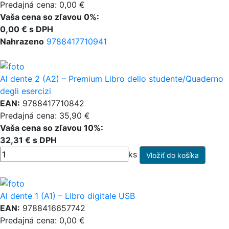
Predajná cena: 0,00 €
Vaša cena so zľavou 0%:
0,00 € s DPH
Nahrazeno
9788417710941
Al dente 2 (A2) – Premium Libro dello studente/Quaderno
degli esercizi
EAN:
9788417710842
Predajná cena: 35,90 €
Vaša cena so zľavou 10%:
32,31 € s DPH
ks
Al dente 1 (A1) – Libro digitale USB
EAN:
9788416657742
Predajná cena: 0,00 €