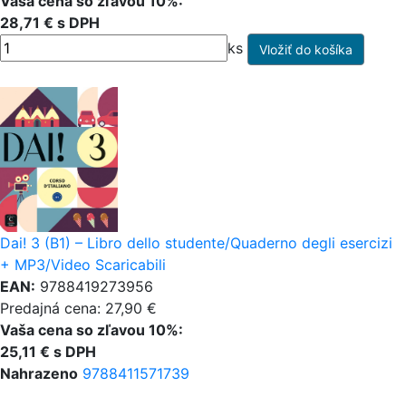
Vaša cena so zľavou 10%:
28,71 € s DPH
ks
Dai! 3 (B1) – Libro dello studente/Quaderno degli esercizi
+ MP3/Video Scaricabili
EAN:
9788419273956
Predajná cena: 27,90 €
Vaša cena so zľavou 10%:
25,11 € s DPH
Nahrazeno
9788411571739