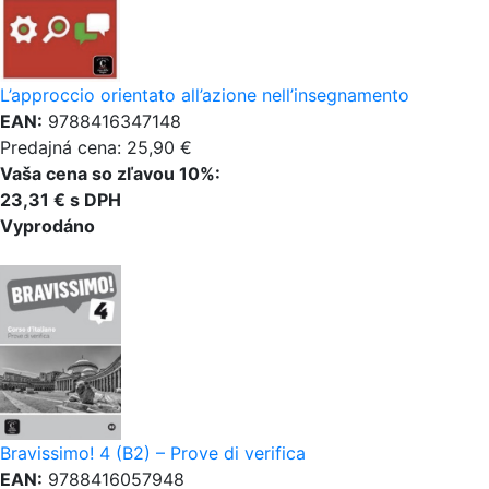
L’approccio orientato all’azione nell’insegnamento
EAN:
9788416347148
Predajná cena: 25,90 €
Vaša cena so zľavou 10%:
23,31 € s DPH
Vyprodáno
Bravissimo! 4 (B2) – Prove di verifica
EAN:
9788416057948