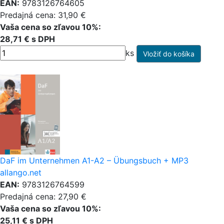
EAN:
9783126764605
Predajná cena: 31,90 €
Vaša cena so zľavou 10%:
28,71 € s DPH
ks
DaF im Unternehmen A1-A2 – Übungsbuch + MP3
allango.net
EAN:
9783126764599
Predajná cena: 27,90 €
Vaša cena so zľavou 10%:
25,11 € s DPH