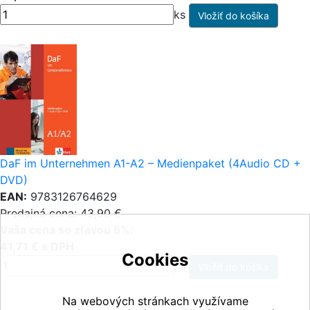
ks
DaF im Unternehmen A1-A2 – Medienpaket (4Audio CD +
DVD)
EAN:
9783126764629
Predajná cena: 43,90 €
Vaša cena so zľavou 5%:
41,71 € s DPH
Cookies
ks
Na webových stránkach využívame