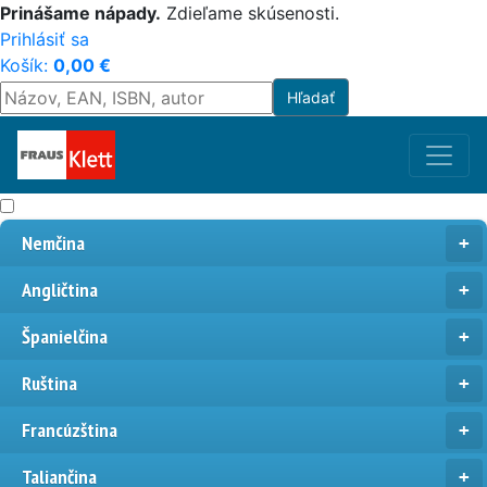
Prinášame nápady.
Zdieľame skúsenosti.
Prihlásiť sa
Košík:
0,00
€
Nemčina
Angličtina
Španielčina
Ruština
Francúzština
Taliančina