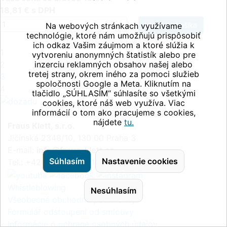
18,81 € s DPH
ks
Na webových stránkach využívame
technológie, ktoré nám umožňujú prispôsobiť
ich odkaz Vašim záujmom a ktoré slúžia k
1
vytvoreniu anonymných štatistík alebo pre
2
inzerciu reklamných obsahov našej alebo
tretej strany, okrem iného za pomoci služieb
3
spoločnosti Google a Meta. Kliknutím na
4
tlačidlo „SÚHLASÍM“ súhlasíte so všetkými
cookies, ktoré náš web využíva. Viac
informácií o tom ako pracujeme s cookies,
nájdete
tu.
Fraus Klett, s.r.o.
Jičínská 2348/10, 130 00 Praha 3
E-mail:
info@fraus-klett.cz
Súhlasím
Nastavenie cookies
Tel.: +420 233 084 111
Whistleblowing
Nesúhlasím
Všeobecné obchodné podmienky
Formulář odstoupení od smlouvy
Informácie o ochrane osobných údajov