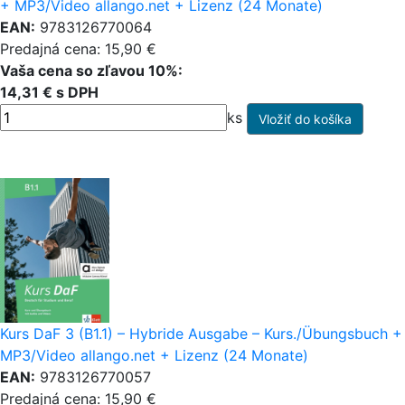
+ MP3/Video allango.net + Lizenz (24 Monate)
EAN:
9783126770064
Predajná cena: 15,90 €
Vaša cena so zľavou 10%:
14,31 € s DPH
ks
Kurs DaF 3 (B1.1) – Hybride Ausgabe – Kurs./Übungsbuch +
MP3/Video allango.net + Lizenz (24 Monate)
EAN:
9783126770057
Predajná cena: 15,90 €