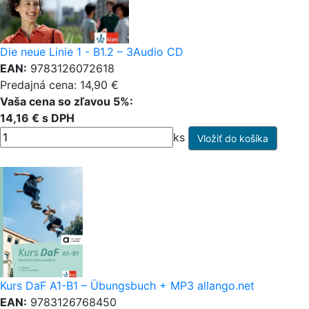
Die neue Linie 1 - B1.2 – 3Audio CD
EAN:
9783126072618
Predajná cena: 14,90 €
Vaša cena so zľavou 5%:
14,16 € s DPH
ks
Kurs DaF A1-B1 – Übungsbuch + MP3 allango.net
EAN:
9783126768450