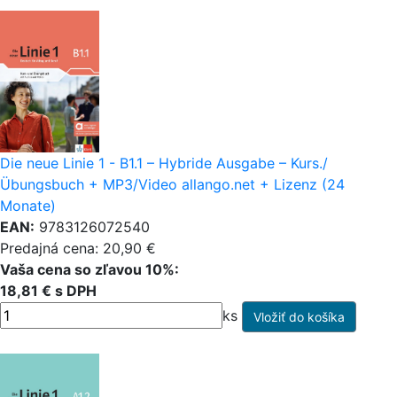
Die neue Linie 1 - B1.1 – Hybride Ausgabe – Kurs./
Übungsbuch + MP3/Video allango.net + Lizenz (24
Monate)
EAN:
9783126072540
Predajná cena: 20,90 €
Vaša cena so zľavou 10%:
18,81 € s DPH
ks