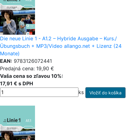
Die neue Linie 1 - A1.2 – Hybride Ausgabe – Kurs./
Übungsbuch + MP3/Video allango.net + Lizenz (24
Monate)
EAN:
9783126072441
Predajná cena: 19,90 €
Vaša cena so zľavou 10%:
17,91 € s DPH
ks