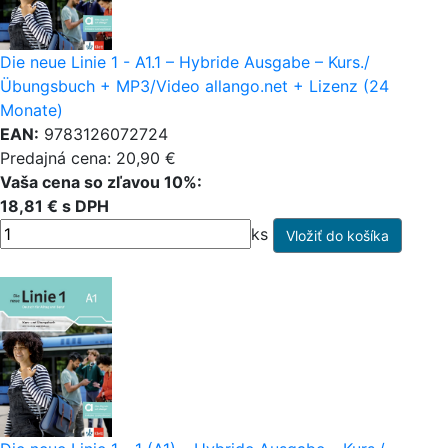
Die neue Linie 1 - A1.1 – Hybride Ausgabe – Kurs./
Übungsbuch + MP3/Video allango.net + Lizenz (24
Monate)
EAN:
9783126072724
Predajná cena: 20,90 €
Vaša cena so zľavou 10%:
18,81 € s DPH
ks