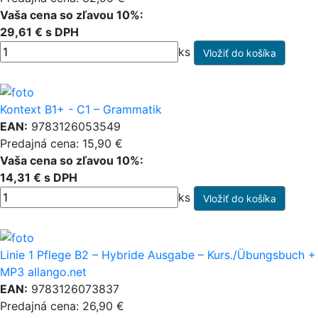
Vaša cena so zľavou 10%:
29,61 € s DPH
ks
Kontext B1+ - C1 – Grammatik
EAN:
9783126053549
Predajná cena: 15,90 €
Vaša cena so zľavou 10%:
14,31 € s DPH
ks
Linie 1 Pflege B2 – Hybride Ausgabe – Kurs./Übungsbuch +
MP3 allango.net
EAN:
9783126073837
Predajná cena: 26,90 €