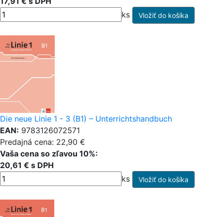
17,91 € s DPH
ks
Die neue Linie 1 - 3 (B1) – Unterrichtshandbuch
EAN:
9783126072571
Predajná cena: 22,90 €
Vaša cena so zľavou 10%:
20,61 € s DPH
ks