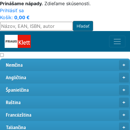
Prinášame nápady.
Zdieľame skúsenosti.
Prihlásiť sa
Košík:
0,00
€
Nemčina
Angličtina
Španielčina
Ruština
Francúzština
Taliančina