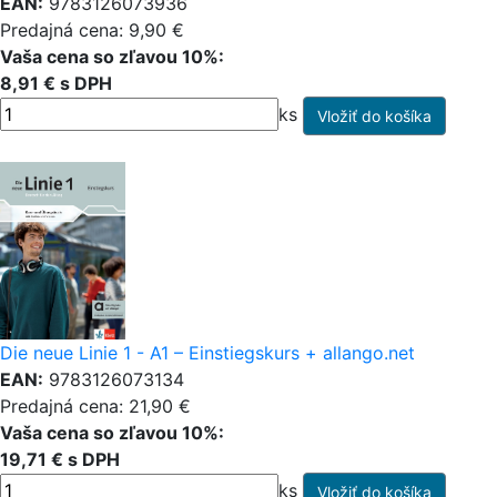
EAN:
9783126073936
Predajná cena: 9,90 €
Vaša cena so zľavou 10%:
8,91 € s DPH
ks
Die neue Linie 1 - A1 – Einstiegskurs + allango.net
EAN:
9783126073134
Predajná cena: 21,90 €
Vaša cena so zľavou 10%:
19,71 € s DPH
ks