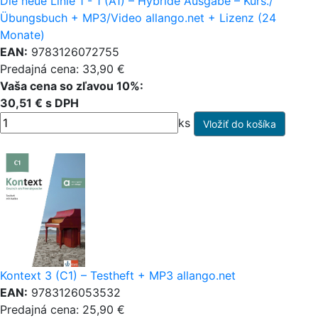
Die neue Linie 1 - 1 (A1) – Hybride Ausgabe – Kurs./
Übungsbuch + MP3/Video allango.net + Lizenz (24
Monate)
EAN:
9783126072755
Predajná cena: 33,90 €
Vaša cena so zľavou 10%:
30,51 € s DPH
ks
Kontext 3 (C1) – Testheft + MP3 allango.net
EAN:
9783126053532
Predajná cena: 25,90 €