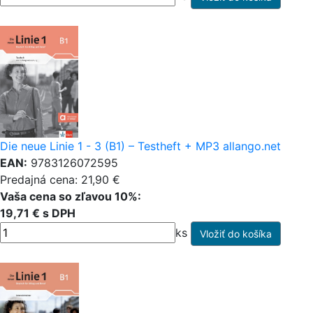
Die neue Linie 1 - 3 (B1) – Testheft + MP3 allango.net
EAN:
9783126072595
Predajná cena: 21,90 €
Vaša cena so zľavou 10%:
19,71 € s DPH
ks