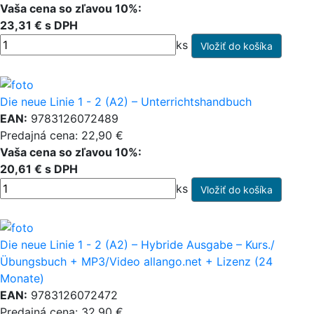
Vaša cena so zľavou 10%:
23,31 € s DPH
ks
Die neue Linie 1 - 2 (A2) – Unterrichtshandbuch
EAN:
9783126072489
Predajná cena: 22,90 €
Vaša cena so zľavou 10%:
20,61 € s DPH
ks
Die neue Linie 1 - 2 (A2) – Hybride Ausgabe – Kurs./
Übungsbuch + MP3/Video allango.net + Lizenz (24
Monate)
EAN:
9783126072472
Predajná cena: 32,90 €