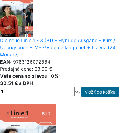
Die neue Linie 1 - 3 (B1) – Hybride Ausgabe – Kurs./
Übungsbuch + MP3/Video allango.net + Lizenz (24
Monate)
EAN:
9783126072564
Predajná cena: 33,90 €
Vaša cena so zľavou 10%:
30,51 € s DPH
ks