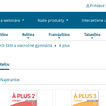
Prihlásiť
 a webináre
Naše produkty
Interaktívne 
lčina
Ruština
Francúzština
Taliančina
ch škôl a viacročné gymnáziá
A plus
iteľov
Najdrahšie