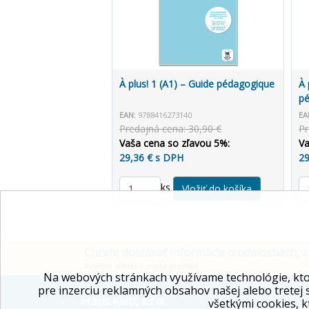
À plus! 1 (A1) – Guide pédagogique
À 
p
EAN:
9788416273140
EA
Predajná cena: 30,90 €
Pr
Vaša cena so zľavou 5%:
Va
29,36 € s DPH
29
ks
Chcete dostávať informácie o udalostiach, z
Vyplňte súhlas a majte prehľad.
Na webových stránkach využívame technológie, kto
pre inzerciu reklamných obsahov našej alebo tretej 
Fraus Klett, s.r.o.
všetkými cookies, k