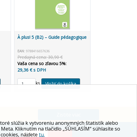
À plus! 5 (B2) – Guide pédagogique
EAN:
9788416657636
Predajná cena: 30,90 €
Vaša cena so zľavou 5%:
29,36 € s DPH
ks
Zistite viac
ré slúžia k vytvoreniu anonymných štatistík alebo
 Meta. Kliknutím na tlačidlo „SÚHLASÍM“ súhlasíte so
 cookies, nájdete
tu.