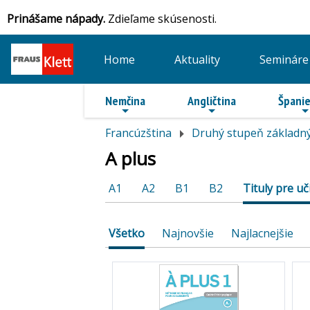
Prinášame nápady.
Zdieľame skúsenosti.
Home
Aktuality
Semináre
Nemčina
Angličtina
Španie
Francúzština
Druhý stupeň základný
A plus
A1
A2
B1
B2
Tituly pre uč
Všetko
Najnovšie
Najlacnejšie