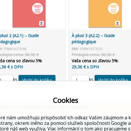
plus! 2 (A2.1) – Guide
À plus! 3 (A2.2) – Guide
édagogique
pédagogique
N:
9788416273188
EAN:
9788416273225
edajná cena: 30,90 €
Predajná cena: 30,90 €
ša cena so zľavou 5%:
Vaša cena so zľavou 5%:
,36 € s DPH
29,36 € s DPH
ks
ks
Cookies
ľavách a novinkách z Klett nakladatelství?
ré nám umožňujú prispôsobiť ich odkaz Vašim záujmom a kto
strany, okrem iného za pomoci služieb spoločnosti Google a
Whistleblowing
toré náš web využíva. Viac informácií o tom ako pracujeme s