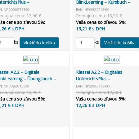
terrichtsPlus –
BlinkLearning – Kursbuch –
terrichtshandbuch allango (3
Lernende (14 mesiacov)
N:
NP20060713300
EAN:
NP00860713401
ky)
edajná cena: 12,90 €
Predajná cena: 13,90 €
ša cena so zľavou 5%:
Vaša cena so zľavou 5%:
,26 € s DPH
13,21 € s DPH
ks
ks
asse! A2.2 – Digitale
Klasse! A2.2 – Digitales
inkLearning – Übungsbuch –
UnterrichtsPlus –
terrichtende (3 roky)
Unterrichtshandbuch allango (3
N:
NP00860713690
EAN:
NP20060713400
roky)
edajná cena: 13,90 €
Predajná cena: 12,90 €
ša cena so zľavou 5%:
Vaša cena so zľavou 5%:
,21 € s DPH
12,26 € s DPH