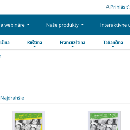
Prihlásiť
 a webináre
Naše produkty
Interaktívne 
lčina
Ruština
Francúzština
Taliančina
e
Najdrahšie