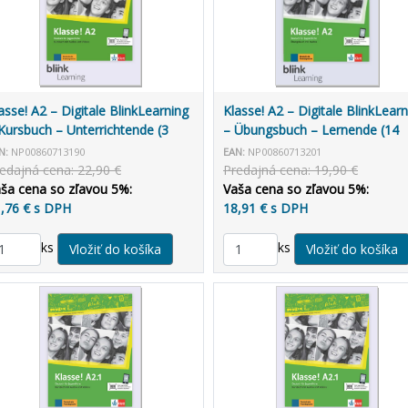
asse! A2 – Digitale BlinkLearning
Klasse! A2 – Digitale BlinkLearn
Kursbuch – Unterrichtende (3
– Übungsbuch – Lernende (14
ky)
mesiacov)
N:
NP00860713190
EAN:
NP00860713201
edajná cena: 22,90 €
Predajná cena: 19,90 €
ša cena so zľavou 5%:
Vaša cena so zľavou 5%:
,76 € s DPH
18,91 € s DPH
ks
ks