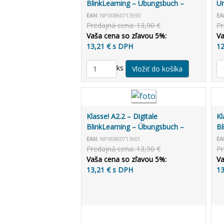
BlinkLearning – Übungsbuch –
Un
Unterrichtende (3 roky)
Un
EAN:
NP00860713590
EA
ro
Predajná cena: 13,90 €
Pr
Vaša cena so zľavou 5%:
Va
13,21 € s DPH
12
ks
Klasse! A2.2 – Digitale
Kl
BlinkLearning – Übungsbuch –
Bl
Lernende (14 mesiacov)
Un
EAN:
NP00860713601
EA
Predajná cena: 13,90 €
Pr
Vaša cena so zľavou 5%:
Va
13,21 € s DPH
13