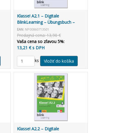
Klasse! A2.1 – Digitale
BlinkLearning – Übungsbuch –
Lernende (14 mesiacov)
EAN:
NP00860713501
Predajná cena: 13,90 €
Vaša cena so zľavou 5%:
13,21 € s DPH
ks
Klasse! A2.2 – Digitale