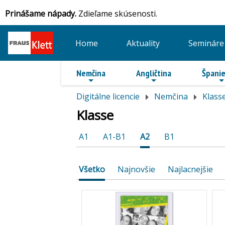
Prinášame nápady.
Zdieľame skúsenosti.
Home
Aktuality
Semináre
Nemčina
Angličtina
Španie
Digitálne licencie
Nemčina
Klass
Klasse
A1
A1-B1
A2
B1
Všetko
Najnovšie
Najlacnejšie