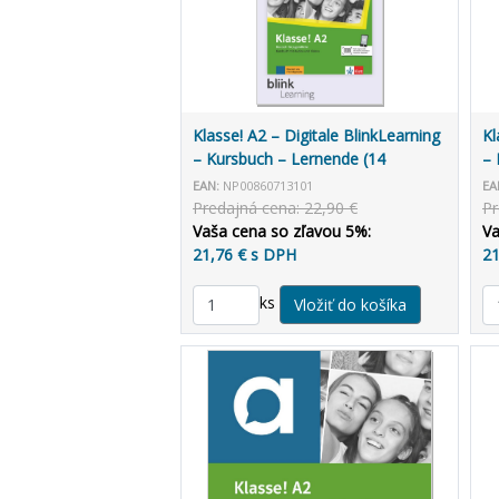
Klasse! A2 – Digitale BlinkLearning
Kl
– Kursbuch – Lernende (14
– 
mesiacov)
ro
EAN:
NP00860713101
EA
Predajná cena: 22,90 €
Pr
Vaša cena so zľavou 5%:
Va
21,76 € s DPH
21
ks