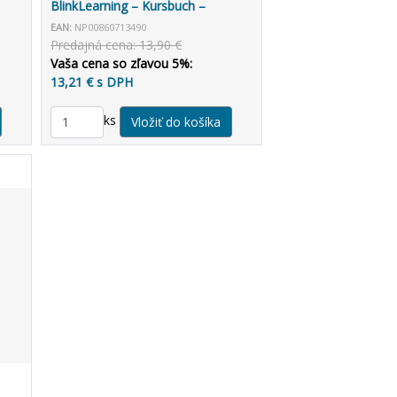
BlinkLearning – Kursbuch –
Unterrichtende (3 roky)
EAN:
NP00860713490
Predajná cena: 13,90 €
Vaša cena so zľavou 5%:
13,21 € s DPH
ks