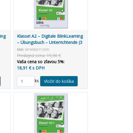
ing
Klasse! A2 – Digitale BlinkLearning
– Übungsbuch – Unterrichtende (3
roky)
EAN:
NP00860713290
Predajná cena: 19,90 €
Vaša cena so zľavou 5%:
18,91 € s DPH
ks