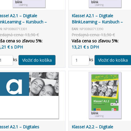
asse! A2.1 – Digitale
Klasse! A2.1 – Digitale
inkLearning – Kursbuch –
BlinkLearning – Kursbuch –
rnende (14 mesiacov)
Unterrichtende (3 roky)
N:
NP00860713301
EAN:
NP00860713390
edajná cena: 13,90 €
Predajná cena: 13,90 €
ša cena so zľavou 5%:
Vaša cena so zľavou 5%:
,21 € s DPH
13,21 € s DPH
ks
ks
asse! A2.1 – Digitales
Klasse! A2.2 – Digitale