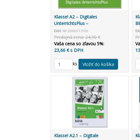
Klasse! A2 – Digitales
Kl
UnterrichtsPlus –
Bl
Unterrichtshandbuch allango (3
Le
EAN:
NP20060713100
EA
roky)
Predajná cena: 24,90 €
Pr
Vaša cena so zľavou 5%:
Va
23,66 € s DPH
13
ks
Klasse! A2.1 – Digitale
Kl