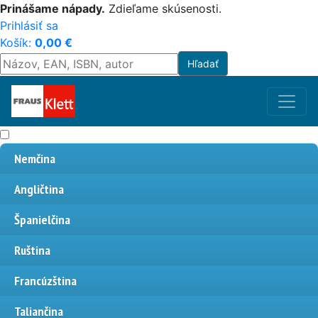
Prinášame nápady.
Zdieľame skúsenosti.
Prihlásiť sa
Košík:
0,00
€
Nemčina
Angličtina
Španielčina
Ruština
Francúzština
Taliančina