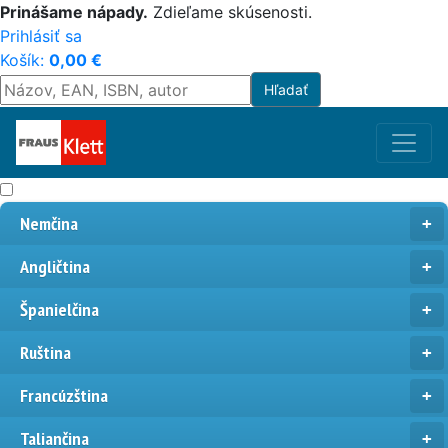
Prinášame nápady.
Zdieľame skúsenosti.
Prihlásiť sa
Košík:
0,00
€
Nemčina
Angličtina
Španielčina
Ruština
Francúzština
Taliančina