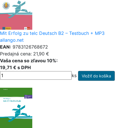
Mit Erfolg zu telc Deutsch B2 – Testbuch + MP3
allango.net
EAN:
9783126768672
Predajná cena: 21,90 €
Vaša cena so zľavou 10%:
19,71 € s DPH
ks