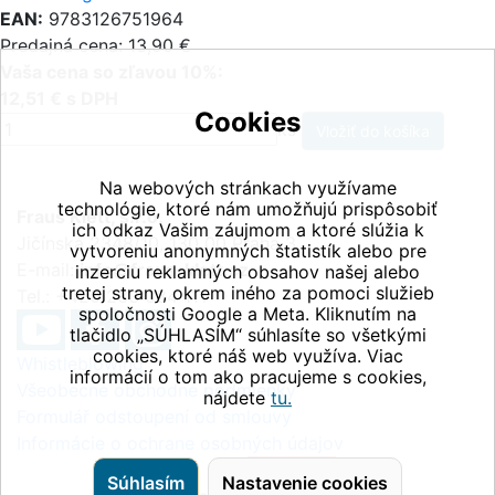
EAN:
9783126751964
Predajná cena: 13,90 €
Vaša cena so zľavou 10%:
12,51 € s DPH
Cookies
ks
Na webových stránkach využívame
technológie, ktoré nám umožňujú prispôsobiť
Fraus Klett, s.r.o.
ich odkaz Vašim záujmom a ktoré slúžia k
Jičínská 2348/10, 130 00 Praha 3
vytvoreniu anonymných štatistík alebo pre
E-mail:
info@fraus-klett.cz
inzerciu reklamných obsahov našej alebo
tretej strany, okrem iného za pomoci služieb
Tel.: +420 233 084 111
spoločnosti Google a Meta. Kliknutím na
tlačidlo „SÚHLASÍM“ súhlasíte so všetkými
cookies, ktoré náš web využíva. Viac
Whistleblowing
informácií o tom ako pracujeme s cookies,
Všeobecné obchodné podmienky
nájdete
tu.
Formulář odstoupení od smlouvy
Informácie o ochrane osobných údajov
Súhlasím
Nastavenie cookies