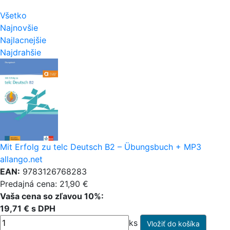
Všetko
Najnovšie
Najlacnejšie
Najdrahšie
Mit Erfolg zu telc Deutsch B2 – Übungsbuch + MP3
allango.net
EAN:
9783126768283
Predajná cena: 21,90 €
Vaša cena so zľavou 10%:
19,71 € s DPH
ks