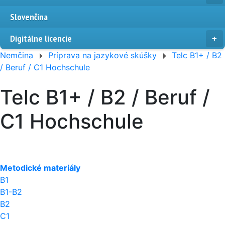
Slovenčina
Digitálne licencie
Nemčina
Príprava na jazykové skúšky
Telc B1+ / B2
/ Beruf / C1 Hochschule
Telc B1+ / B2 / Beruf /
C1 Hochschule
Metodické materiály
B1
B1-B2
B2
C1