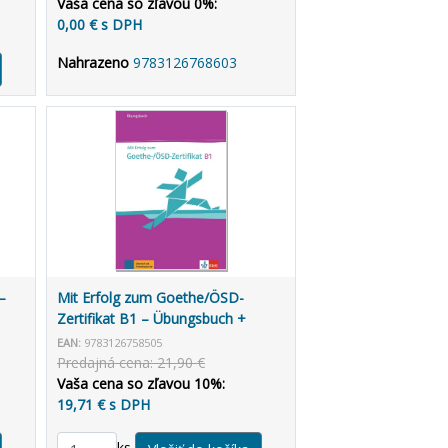
Vaša cena so zľavou 0%:
0,00 € s DPH
Nahrazeno
9783126768603
–
Mit Erfolg zum Goethe/ÖSD-
Zertifikat B1 – Übungsbuch +
Audio CD
EAN:
9783126758505
Predajná cena: 21,90 €
Vaša cena so zľavou 10%:
19,71 € s DPH
ks