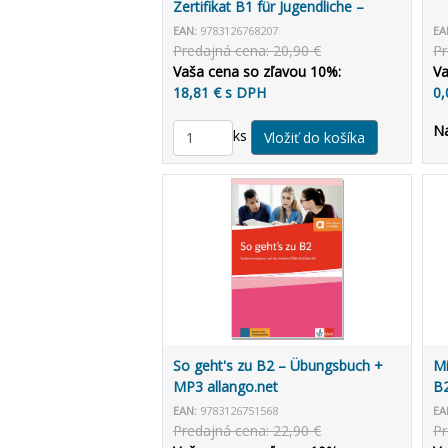
Zertifikat B1 für Jugendliche –
Testbuch + MP3 allango.net
EAN:
9783126768207
EA
Predajná cena: 20,90 €
Pr
Vaša cena so zľavou 10%:
Va
18,81 € s DPH
0,
N
ks
So geht's zu B2 – Übungsbuch +
Mi
MP3 allango.net
B2
2
EAN:
9783126751568
EA
Predajná cena: 22,90 €
Pr