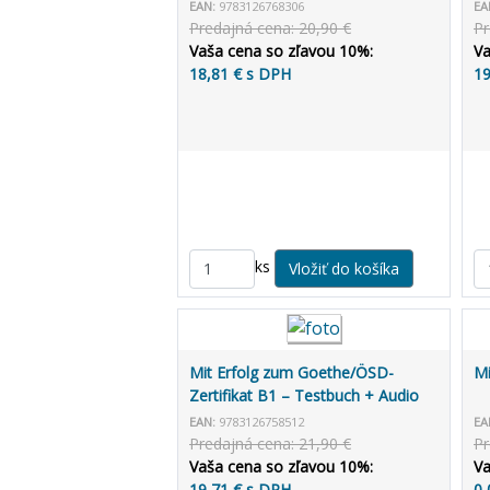
allango.net
EAN:
9783126768306
EA
Predajná cena: 20,90 €
Pr
Vaša cena so zľavou 10%:
Va
18,81 € s DPH
19
ks
Mit Erfolg zum Goethe/ÖSD-
Mi
Zertifikat B1 – Testbuch + Audio
CD
EAN:
9783126758512
EA
Predajná cena: 21,90 €
Pr
Vaša cena so zľavou 10%:
Va
19,71 € s DPH
0,