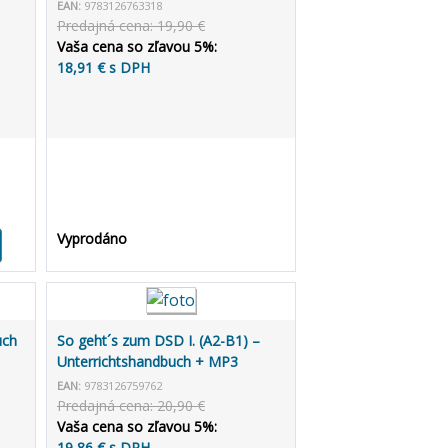
EAN:
9783126763318
Predajná cena: 19,90 €
Vaša cena so zľavou 5%:
18,91 € s DPH
Vyprodáno
uch
So geht´s zum DSD I. (A2-B1) –
Unterrichtshandbuch + MP3
allango.net
EAN:
9783126759762
Predajná cena: 20,90 €
Vaša cena so zľavou 5%:
19,86 € s DPH