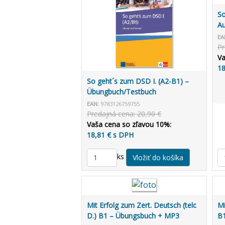
So
Au
L
EA
Pr
Va
18
So geht´s zum DSD I. (A2-B1) –
Übungbuch/Testbuch
EAN:
9783126759755
Predajná cena: 20,90 €
Vaša cena so zľavou 10%:
18,81 € s DPH
ks
Mit Erfolg zum Zert. Deutsch (telc
Mi
D.) B1 – Übungsbuch + MP3
B1