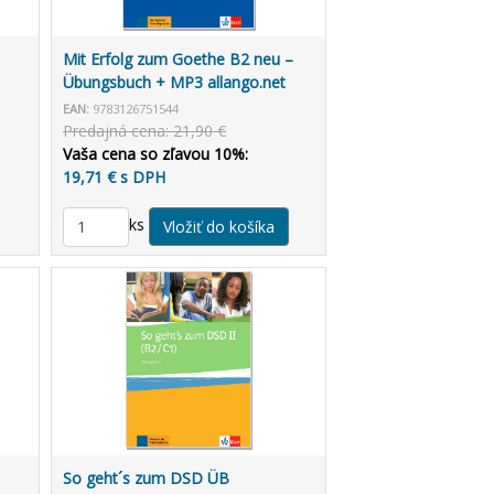
Mit Erfolg zum Goethe B2 neu –
Übungsbuch + MP3 allango.net
EAN:
9783126751544
Predajná cena: 21,90 €
Vaša cena so zľavou 10%:
19,71 € s DPH
ks
So geht´s zum DSD ÜB