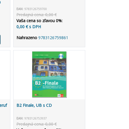
h
EAN:
9783126759700
Predajná cena: 0,00 €
Vaša cena so zľavou 0%:
0,00 € s DPH
Nahrazeno
9783126759861
eruf
B2 Finale, UB s CD
EAN:
9783126753937
Predajná cena: 0,00 €