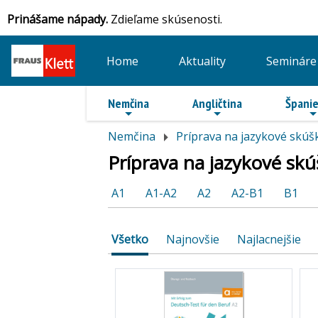
Prinášame nápady.
Zdieľame skúsenosti.
Home
Aktuality
Semináre
Nemčina
Angličtina
Španie
Nemčina
Príprava na jazykové skúš
Príprava na jazykové skú
A1
A1-A2
A2
A2-B1
B1
Všetko
Najnovšie
Najlacnejšie