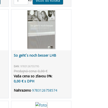
So geht´s noch besser LHB
EAN:
9783126755795
Predajná cena: 0,00 €
Vaša cena so zľavou 0%:
0,00 € s DPH
Nahrazeno
9783126758574