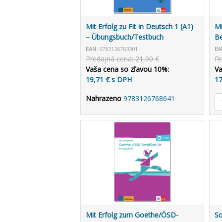
Mit Erfolg zu Fit in Deutsch 1 (A1)
Mi
– Übungsbuch/Testbuch
Be
EAN:
9783126763301
EA
Predajná cena: 21,90 €
Pr
Vaša cena so zľavou 10%:
Va
19,71 € s DPH
17
Nahrazeno
9783126768641
Mit Erfolg zum Goethe/ÖSD-
So