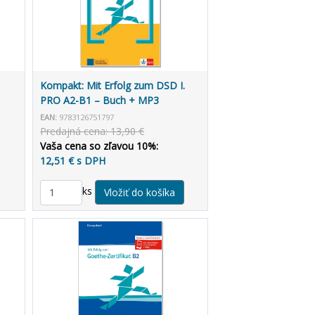
Kompakt: Mit Erfolg zum DSD I.
PRO A2-B1 – Buch + MP3
allango.net
EAN:
9783126751797
Predajná cena: 13,90 €
Vaša cena so zľavou 10%:
12,51 € s DPH
ks