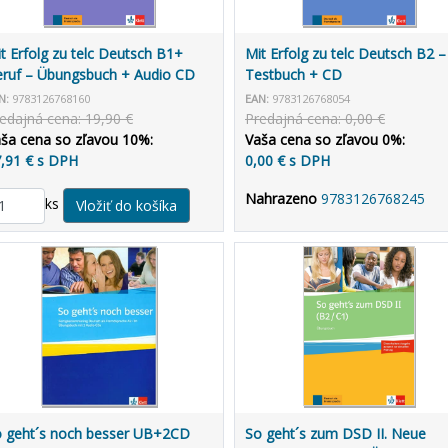
t Erfolg zu telc Deutsch B1+
Mit Erfolg zu telc Deutsch B2 –
ruf – Übungsbuch + Audio CD
Testbuch + CD
N:
9783126768160
EAN:
9783126768054
edajná cena: 19,90 €
Predajná cena: 0,00 €
ša cena so zľavou 10%:
Vaša cena so zľavou 0%:
,91 € s DPH
0,00 € s DPH
Nahrazeno
9783126768245
ks
 geht´s noch besser UB+2CD
So geht´s zum DSD II. Neue