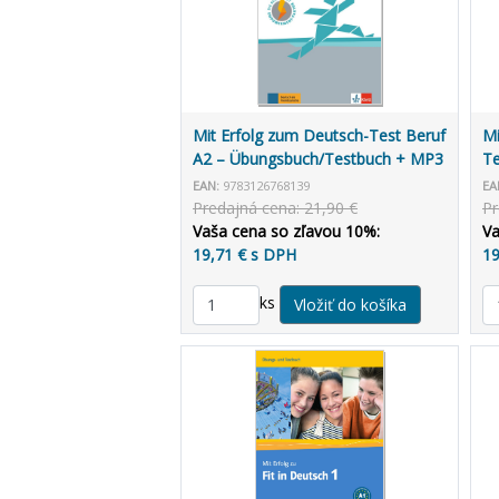
Mit Erfolg zum Deutsch-Test Beruf
Mi
A2 – Übungsbuch/Testbuch + MP3
Te
allango.net
EAN:
9783126768139
EA
Predajná cena: 21,90 €
Pr
Vaša cena so zľavou 10%:
Va
19,71 € s DPH
19
ks