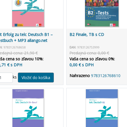
t Erfolg zu telc Deutsch B1 –
B2 Finale, TB s CD
stbuch + MP3 allango.net
N:
9783126768658
EAN:
9783126753999
edajná cena: 21,90 €
Predajná cena: 0,00 €
ša cena so zľavou 10%:
Vaša cena so zľavou 0%:
,71 € s DPH
0,00 € s DPH
Nahrazeno
9783126768610
ks