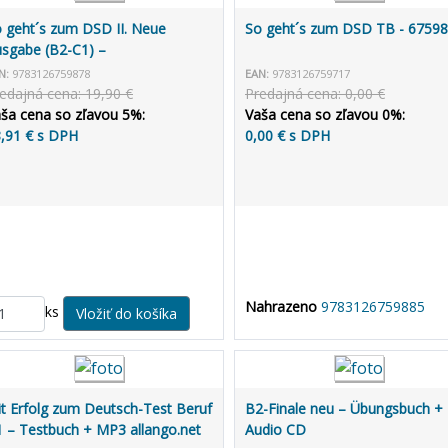
 geht´s zum DSD II. Neue
So geht´s zum DSD TB - 6759
sgabe (B2-C1) –
ehrerhandbuch zum Übungsbuch
N:
9783126759878
EAN:
9783126759717
edajná cena: 19,90 €
Predajná cena: 0,00 €
ša cena so zľavou 5%:
Vaša cena so zľavou 0%:
,91 € s DPH
0,00 € s DPH
Nahrazeno
9783126759885
ks
t Erfolg zum Deutsch-Test Beruf
B2-Finale neu – Übungsbuch +
 – Testbuch + MP3 allango.net
Audio CD