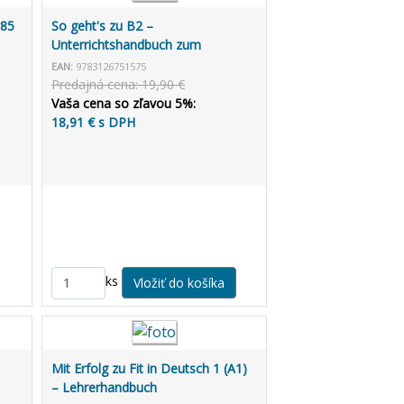
885
So geht's zu B2 –
Unterrichtshandbuch zum
Übungsbuch
EAN:
9783126751575
Predajná cena: 19,90 €
Vaša cena so zľavou 5%:
18,91 € s DPH
ks
Mit Erfolg zu Fit in Deutsch 1 (A1)
– Lehrerhandbuch