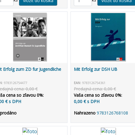
t Erfolg zum ZD fur Jugendliche
Mit Erfolg zur DSH UB
N:
9783126754477
EAN:
9783126754361
edajná cena: 0,00 €
Predajná cena: 0,00 €
ša cena so zľavou 0%:
Vaša cena so zľavou 0%:
00 € s DPH
0,00 € s DPH
yprodáno
Nahrazeno
9783126768108