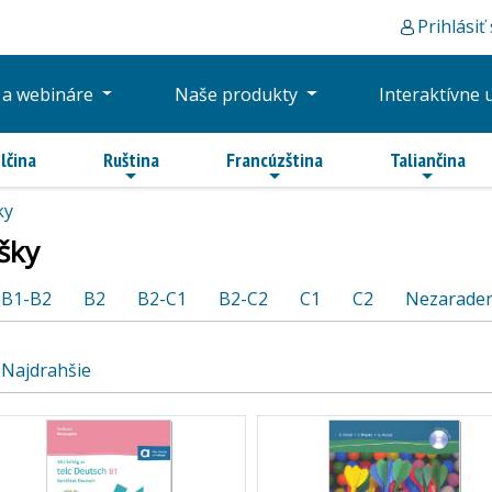
Prihlásiť
 a webináre
Naše produkty
Interaktívne 
lčina
Ruština
Francúzština
Taliančina
ky
šky
B1-B2
B2
B2-C1
B2-C2
C1
C2
Nezarade
Najdrahšie