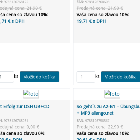
N:
9783126768122
EAN:
9783126768603
edajná cena: 21,90 €
Predajná cena: 21,90 €
ša cena so zľavou 10%:
Vaša cena so zľavou 10%:
,71 € s DPH
19,71 € s DPH
ks
ks
t Erfolg zur DSH UB+CD
So geht´s zu A2-B1 – Übungsb
+ MP3 allango.net
N:
9783126768061
EAN:
9783126758567
edajná cena: 0,00 €
Predajná cena: 22,90 €
ša cena so zľavou 0%:
Vaša cena so zľavou 10%:
00 € s DPH
20,61 € s DPH