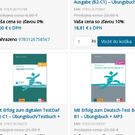
Ausgabe (B2-C1) – Übungsbuc
N:
9783126755788
EAN:
9783126759861
edajná cena: 0,00 €
Predajná cena: 20,90 €
ša cena so zľavou 0%:
Vaša cena so zľavou 10%:
00 € s DPH
18,81 € s DPH
ahrazeno
9783126758567
ks
t Erfolg zum digitalen TestDaF
Mit Erfolg zum Deutsch-Test B
-C1 – Übungsbuch/Testbuch +
B1 – Übungsbuch + MP3
Audio CD
allango.net
N:
9783126768276
EAN:
9783126768337
edajná cena: 21,90 €
Predajná cena: 21,90 €