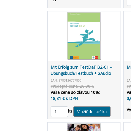
Mit Erfolg zum TestDaF B2-C1 –
Mi
Übungsbuch/Testbuch + 2Audio
CD
EAN:
9783126757850
EA
Predajná cena: 20,90 €
Pr
Vaša cena so zľavou 10%:
Va
18,81 € s DPH
0,
V
ks