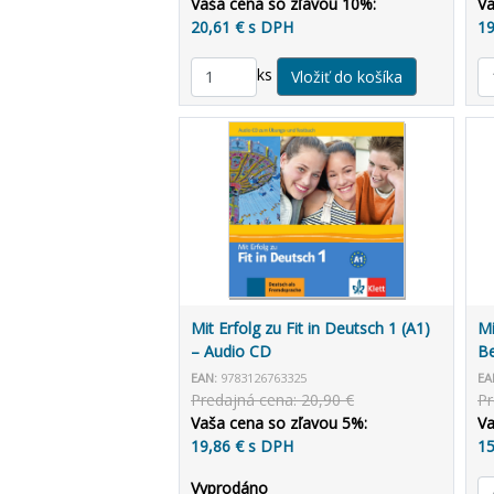
Vaša cena so zľavou 10%:
Va
20,61 € s DPH
19
ks
Mit Erfolg zu Fit in Deutsch 1 (A1)
Mi
– Audio CD
Be
EAN:
9783126763325
EA
Predajná cena: 20,90 €
Pr
Vaša cena so zľavou 5%:
Va
19,86 € s DPH
15
Vyprodáno