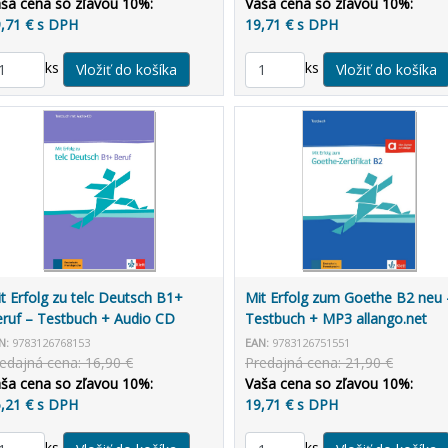
ša cena so zľavou 10%:
Vaša cena so zľavou 10%:
,71 € s DPH
19,71 € s DPH
ks
ks
t Erfolg zu telc Deutsch B1+
Mit Erfolg zum Goethe B2 neu 
ruf – Testbuch + Audio CD
Testbuch + MP3 allango.net
N:
9783126768153
EAN:
9783126751551
edajná cena: 16,90 €
Predajná cena: 21,90 €
ša cena so zľavou 10%:
Vaša cena so zľavou 10%:
,21 € s DPH
19,71 € s DPH
ks
ks