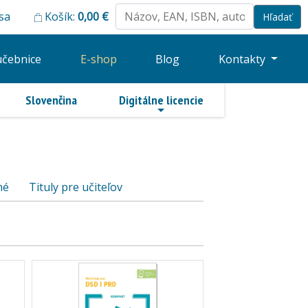
 sa
Košík:
0,00
€
učebnice
E-shop
Blog
Kontakty
Slovenčina
Digitálne licencie
né
Tituly pre učiteľov