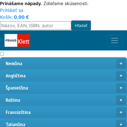
Prinášame nápady.
Zdieľame skúsenosti.
Prihlásiť sa
Košík:
0,00
€
Nemčina
Angličtina
Španielčina
Ruština
Francúzština
Taliančina