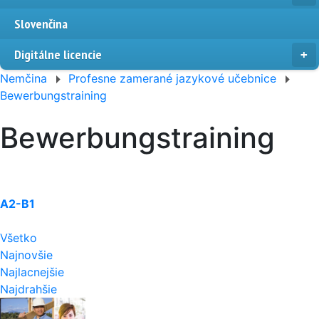
Slovenčina
Digitálne licencie
Nemčina
Profesne zamerané jazykové učebnice
Bewerbungstraining
Bewerbungstraining
A2-B1
Všetko
Najnovšie
Najlacnejšie
Najdrahšie