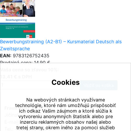
Bewerbungstraining (A2-B1) – Kursmaterial Deutsch als
Zweitsprache
EAN:
9783126752435
Predajná cena: 14,90 €
Vaša cena so zľavou 10%:
13,41 € s DPH
Cookies
ks
Na webových stránkach využívame
technológie, ktoré nám umožňujú prispôsobiť
Fraus Klett, s.r.o.
ich odkaz Vašim záujmom a ktoré slúžia k
Jičínská 2348/10, 130 00 Praha 3
vytvoreniu anonymných štatistík alebo pre
E-mail:
inzerciu reklamných obsahov našej alebo
info@fraus-klett.cz
tretej strany, okrem iného za pomoci služieb
Tel.: +420 233 084 111