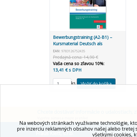
Bewerbungstraining (A2-B1) –
Kursmaterial Deutsch als
Zweitsprache
EAN:
9783126752435
Predajná cena: 14,90 €
Vaša cena so zľavou 10%:
13,41 € s DPH
ks
Chcete dostávať informácie o udalostiach, z
Vyplňte súhlas a majte prehľad.
Na webových stránkach využívame technológie, kto
pre inzerciu reklamných obsahov našej alebo tretej 
Fraus Klett, s.r.o.
všetkými cookies, k