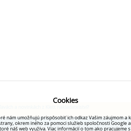
Cookies
ľavách a novinkách z Klett nakladatelství?
ré nám umožňujú prispôsobiť ich odkaz Vašim záujmom a kto
strany, okrem iného za pomoci služieb spoločnosti Google a
Whistleblowing
toré náš web využíva. Viac informácií o tom ako pracujeme s