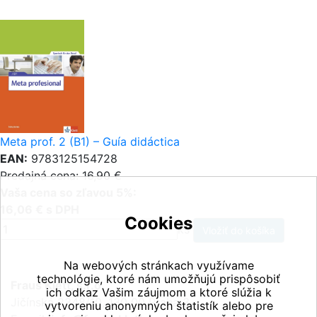
Meta prof. 2 (B1) – Guía didáctica
EAN:
9783125154728
Predajná cena: 16,90 €
Vaša cena so zľavou 5%:
16,06 € s DPH
Cookies
ks
Na webových stránkach využívame
technológie, ktoré nám umožňujú prispôsobiť
Fraus Klett, s.r.o.
ich odkaz Vašim záujmom a ktoré slúžia k
Jičínská 2348/10, 130 00 Praha 3
vytvoreniu anonymných štatistík alebo pre