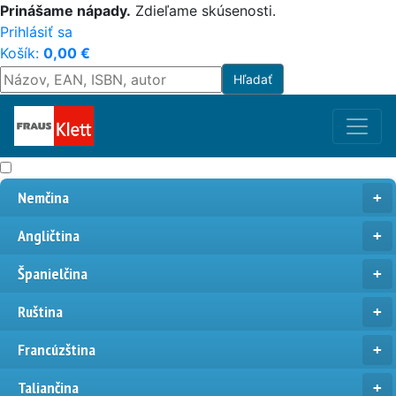
Prinášame nápady.
Zdieľame skúsenosti.
Prihlásiť sa
Košík:
0,00
€
Nemčina
Angličtina
Španielčina
Ruština
Francúzština
Taliančina