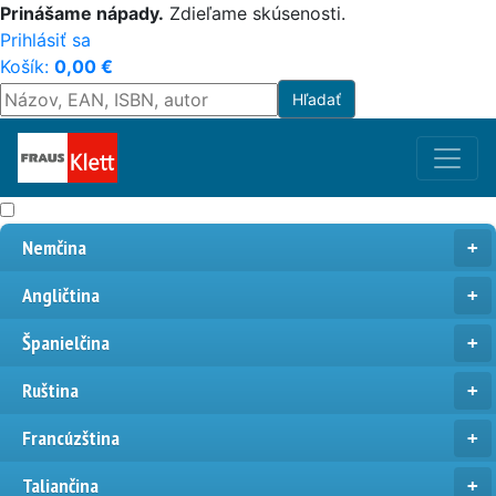
Prinášame nápady.
Zdieľame skúsenosti.
Prihlásiť sa
Košík:
0,00
€
Nemčina
Angličtina
Španielčina
Ruština
Francúzština
Taliančina