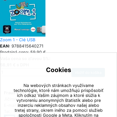
Zoom 1 - Clé USB
EAN:
9788415640271
Predajná cena: 59,90 €
Vaša cena so zľavou 5%:
56,91 € s DPH
Cookies
ks
Na webových stránkach využívame
technológie, ktoré nám umožňujú prispôsobiť
Fraus Klett, s.r.o.
ich odkaz Vašim záujmom a ktoré slúžia k
Jičínská 2348/10, 130 00 Praha 3
vytvoreniu anonymných štatistík alebo pre
E-mail:
inzerciu reklamných obsahov našej alebo
info@fraus-klett.cz
tretej strany, okrem iného za pomoci služieb
Tel.: +420 233 084 111
spoločnosti Google a Meta. Kliknutím na