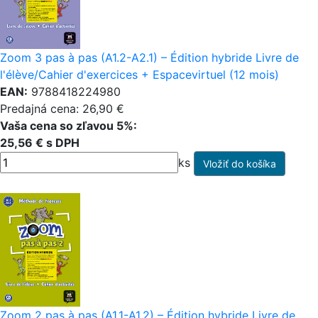
Zoom 3 pas à pas (A1.2-A2.1) – Édition hybride Livre de
l'élève/Cahier d'exercices + Espacevirtuel (12 mois)
EAN:
9788418224980
Predajná cena: 26,90 €
Vaša cena so zľavou 5%:
25,56 € s DPH
ks
Zoom 2 pas à pas (A1.1-A1.2) – Édition hybride Livre de