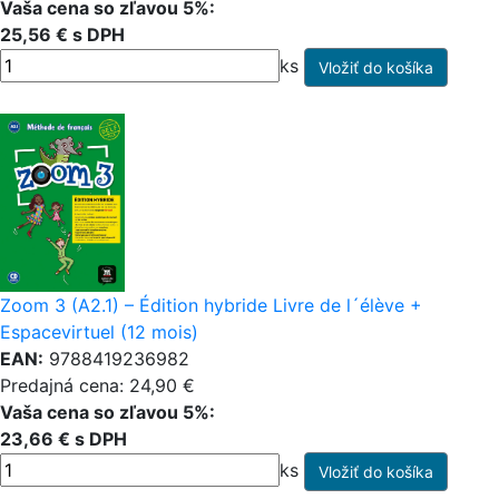
Vaša cena so zľavou 5%:
25,56 € s DPH
ks
Zoom 3 (A2.1) – Édition hybride Livre de l´élève +
Espacevirtuel (12 mois)
EAN:
9788419236982
Predajná cena: 24,90 €
Vaša cena so zľavou 5%:
23,66 € s DPH
ks