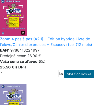
Zoom 4 pas à pas (A2.1) – Édition hybride Livre de
l'élève/Cahier d'exercices + Espacevirtuel (12 mois)
EAN:
9788418224997
Predajná cena: 26,90 €
Vaša cena so zľavou 5%:
25,56 € s DPH
ks