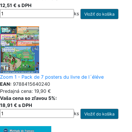
12,51 € s DPH
ks
Zoom 1 - Pack de 7 posters du livre de l´éléve
EAN:
9788415640240
Predajná cena: 19,90 €
Vaša cena so zľavou 5%:
18,91 € s DPH
ks