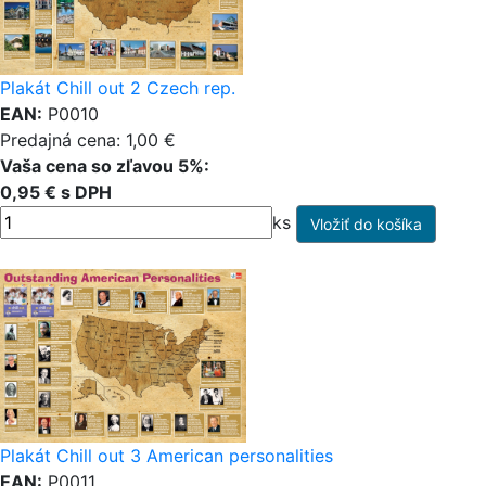
Plakát Chill out 2 Czech rep.
EAN:
P0010
Predajná cena: 1,00 €
Vaša cena so zľavou 5%:
0,95 € s DPH
ks
Plakát Chill out 3 American personalities
EAN:
P0011