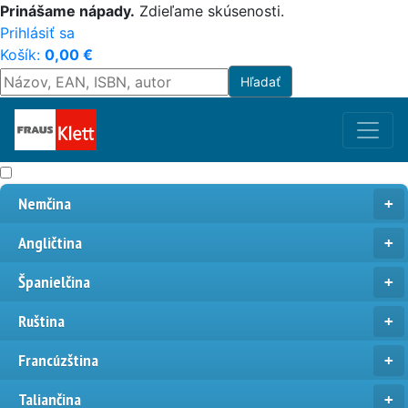
Prinášame nápady.
Zdieľame skúsenosti.
Prihlásiť sa
Košík:
0,00
€
Nemčina
Angličtina
Španielčina
Ruština
Francúzština
Taliančina