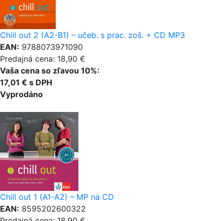
Chill out 2 (A2-B1) – učeb. s prac. zoš. + CD MP3
EAN:
9788073971090
Predajná cena: 18,90 €
Vaša cena so zľavou 10%:
17,01 € s DPH
Vyprodáno
Chill out 1 (A1-A2) – MP na CD
EAN:
8595202600322
Predajná cena: 18,90 €