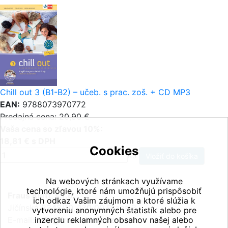
Chill out 3 (B1-B2) – učeb. s prac. zoš. + CD MP3
EAN:
9788073970772
Predajná cena: 20,90 €
Vaša cena so zľavou 10%:
18,81 € s DPH
Cookies
ks
Na webových stránkach využívame
technológie, ktoré nám umožňujú prispôsobiť
Fraus Klett, s.r.o.
ich odkaz Vašim záujmom a ktoré slúžia k
Jičínská 2348/10, 130 00 Praha 3
vytvoreniu anonymných štatistík alebo pre
E-mail:
inzerciu reklamných obsahov našej alebo
info@fraus-klett.cz