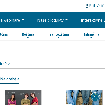
Prihlásiť
 a webináre
Naše produkty
Interaktívne 
lčina
Ruština
Francúzština
Taliančina
iteľov
Najdrahšie