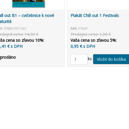
ill out B1 – cvičebnice k nové
Plakát Chill out 1 Festivals
turitě
N:
9788073971243
EAN:
P0009
edajná cena: 14,90 €
Predajná cena: 1,00 €
ša cena so zľavou 10%:
Vaša cena so zľavou 5%:
,41 € s DPH
0,95 € s DPH
yprodáno
ks