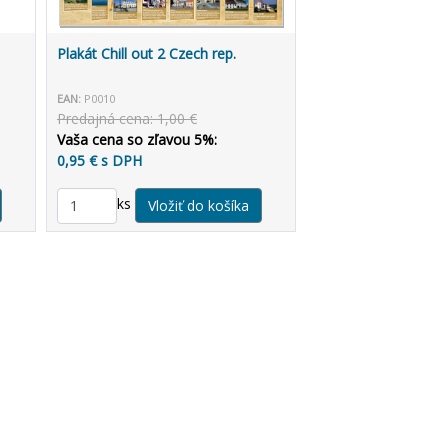
Plakát Chill out 2 Czech rep.
EAN:
P0010
Predajná cena: 1,00 €
Vaša cena so zľavou 5%:
0,95 € s DPH
ks