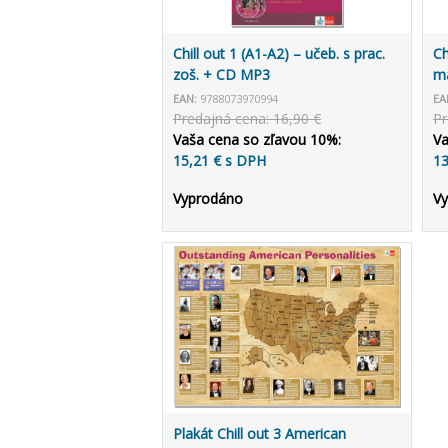
Chill out 1 (A1-A2) – učeb. s prac.
Ch
zoš. + CD MP3
ma
EAN:
9788073970994
EA
Predajná cena: 16,90 €
Pr
Vaša cena so zľavou 10%:
Va
15,21 € s DPH
13
Vyprodáno
V
Plakát Chill out 3 American