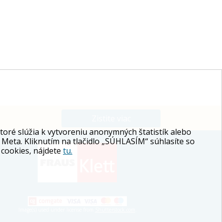
Zistite viac
ré slúžia k vytvoreniu anonymných štatistík alebo
 Meta. Kliknutím na tlačidlo „SÚHLASÍM“ súhlasíte so
 cookies, nájdete
tu.
Image(s) used under license from
Shutterstock.com
.