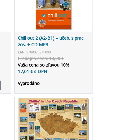
Chill out 2 (A2-B1) – učeb. s prac.
zoš. + CD MP3
EAN:
9788073971090
Predajná cena: 18,90 €
Vaša cena so zľavou 10%:
17,01 € s DPH
Vyprodáno