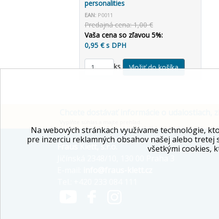
personalities
EAN:
P0011
Predajná cena: 1,00 €
Vaša cena so zľavou 5%:
0,95 € s DPH
ks
Chcete dostávať informácie o udalostiach, z
Vyplňte súhlas a majte prehľad.
Na webových stránkach využívame technológie, kto
pre inzerciu reklamných obsahov našej alebo tretej 
Fraus Klett, s.r.o.
všetkými cookies, k
Jičínská 2348/10, 130 00 Praha 3
E-mail:
info@fraus-klett.cz
Tel.: +420 233 084 111