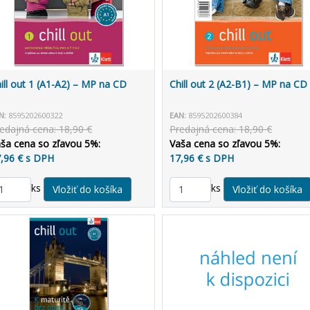
ill out 1 (A1-A2) – MP na CD
Chill out 2 (A2-B1) – MP na CD
N:
8595202600322
EAN:
8595202600384
edajná cena: 18,90 €
Predajná cena: 18,90 €
ša cena so zľavou 5%:
Vaša cena so zľavou 5%:
,96 € s DPH
17,96 € s DPH
ks
ks