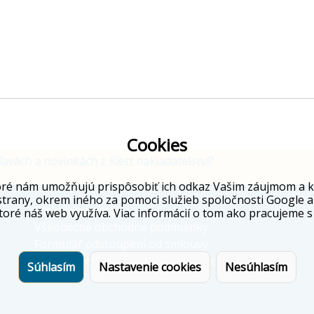
Cookies
ľavách a novinkách z Klett nakladatelství?
ré nám umožňujú prispôsobiť ich odkaz Vašim záujmom a kto
strany, okrem iného za pomoci služieb spoločnosti Google a
Whistleblowing
toré náš web využíva. Viac informácií o tom ako pracujeme s
Všeobecné obchodné podmienky
Formulář odstoupení od smlouvy
Informácie o ochrane osobných údajov
Súhlasím
Nastavenie cookies
Nesúhlasím