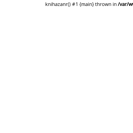
knihazanr() #1 {main} thrown in
/var/w