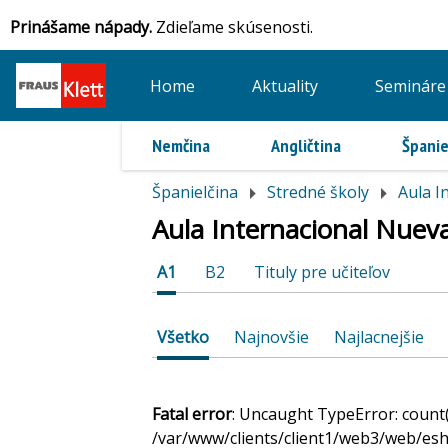
Prinášame nápady.
Zdieľame skúsenosti.
Home
Aktuality
Semináre
Nemčina
Angličtina
Španie
Španielčina
Stredné školy
Aula I
Aula Internacional Nueva
A1
B2
Tituly pre učiteľov
Všetko
Najnovšie
Najlacnejšie
Fatal error
: Uncaught TypeError: count(
/var/www/clients/client1/web3/web/esh