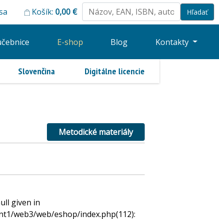
 sa
Košík:
0,00
€
učebnice
E-shop
Blog
Kontakty
Slovenčina
Digitálne licencie
Metodické materiály
ll given in
ient1/web3/web/eshop/index.php(112):