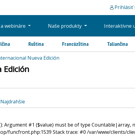
Prihlásiť
 a webináre
Naše produkty
Interaktívne 
lčina
Ruština
Francúzština
Taliančina
nternacional Nueva Edición
 Edición
Najdrahšie
): Argument #1 ($value) must be of type Countable|array, nu
op/funcfront.php:1539 Stack trace: #0 /var/www/clients/cl