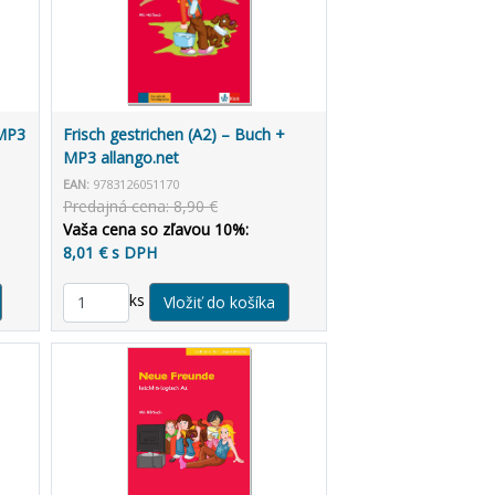
 MP3
Frisch gestrichen (A2) – Buch +
MP3 allango.net
EAN:
9783126051170
Predajná cena: 8,90 €
Vaša cena so zľavou 10%:
8,01 € s DPH
ks