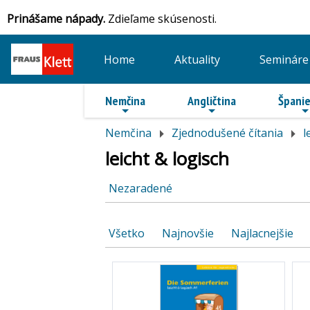
Prinášame nápady.
Zdieľame skúsenosti.
Home
Aktuality
Semináre
Nemčina
Angličtina
Španie
Nemčina
Zjednodušené čítania
l
leicht & logisch
Nezaradené
Všetko
Najnovšie
Najlacnejšie