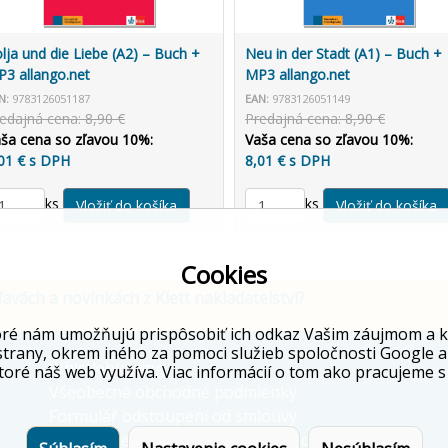
lja und die Liebe (A2) – Buch +
Neu in der Stadt (A1) – Buch +
3 allango.net
MP3 allango.net
N:
9783126051187
EAN:
9783126051149
edajná cena: 8,90 €
Predajná cena: 8,90 €
ša cena so zľavou 10%:
Vaša cena so zľavou 10%:
01 € s DPH
8,01 € s DPH
ks
ks
Cookies
ľavách a novinkách z Klett nakladatelství?
ré nám umožňujú prispôsobiť ich odkaz Vašim záujmom a kto
strany, okrem iného za pomoci služieb spoločnosti Google a
Whistleblowing
toré náš web využíva. Viac informácií o tom ako pracujeme s
Všeobecné obchodné podmienky
Formulář odstoupení od smlouvy
Informácie o ochrane osobných údajov