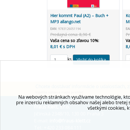
Hier kommt Paul (A2) – Buch +
Ko
MP3 allango.net
MP
EAN:
9783126051194
EA
Predajná cena: 8,90 €
Pr
Vaša cena so zľavou 10%:
Va
8,01 € s DPH
8,
ks
Chcete dostávať informácie o udalostiach, z
Vyplňte súhlas a majte prehľad.
Na webových stránkach využívame technológie, kto
pre inzerciu reklamných obsahov našej alebo tretej 
Fraus Klett, s.r.o.
všetkými cookies, k
Jičínská 2348/10, 130 00 Praha 3
E-mail:
info@fraus-klett.cz
Tel.: +420 233 084 111