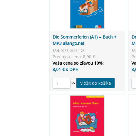
Die Sommerferien (A1) – Buch +
Dr
MP3 allango.net
MP
EAN:
9783126051125
EA
Predajná cena: 8,90 €
Pr
Vaša cena so zľavou 10%:
Va
8,01 € s DPH
8,
ks