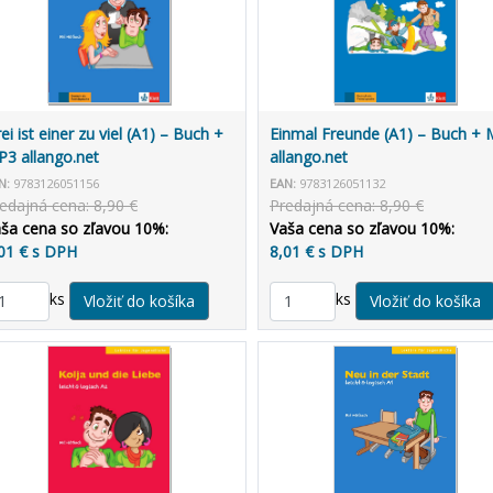
ei ist einer zu viel (A1) – Buch +
Einmal Freunde (A1) – Buch +
3 allango.net
allango.net
N:
9783126051156
EAN:
9783126051132
edajná cena: 8,90 €
Predajná cena: 8,90 €
ša cena so zľavou 10%:
Vaša cena so zľavou 10%:
01 € s DPH
8,01 € s DPH
ks
ks