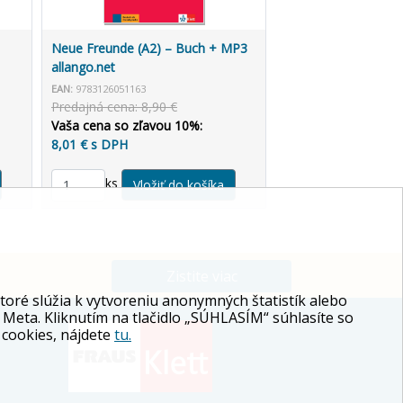
Neue Freunde (A2) – Buch + MP3
allango.net
EAN:
9783126051163
Predajná cena: 8,90 €
Vaša cena so zľavou 10%:
8,01 € s DPH
ks
Zistite viac
ré slúžia k vytvoreniu anonymných štatistík alebo
 Meta. Kliknutím na tlačidlo „SÚHLASÍM“ súhlasíte so
 cookies, nájdete
tu.