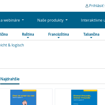
Prihlásiť
 a webináre
Naše produkty
Interaktívne 
lčina
Ruština
Francúzština
Taliančina
eicht & logisch
Najdrahšie