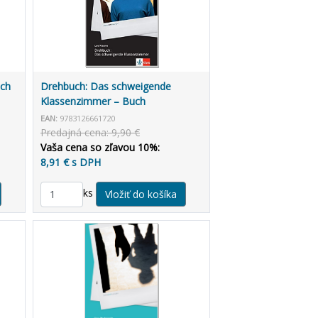
uch
Drehbuch: Das schweigende
Klassenzimmer – Buch
EAN:
9783126661720
Predajná cena: 9,90 €
Vaša cena so zľavou 10%:
8,91 € s DPH
ks