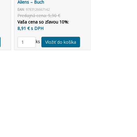
Aliens – Buch
EAN:
9783126667142
Predajná cena: 9,90 €
Vaša cena so zľavou 10%:
8,91 € s DPH
ks