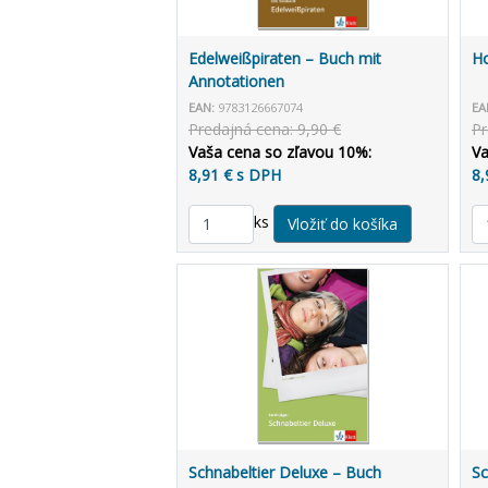
Edelweißpiraten – Buch mit
Ho
Annotationen
EAN:
9783126667074
EA
Predajná cena: 9,90 €
Pr
Vaša cena so zľavou 10%:
Va
8,91 € s DPH
8,
ks
Schnabeltier Deluxe – Buch
Sc