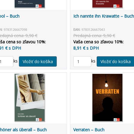
ol – Buch
Ich nannte ihn Krawatte – Buch
N:
9783126667098
EAN:
9783126667043
edajná cena: 9,90 €
Predajná cena: 9,90 €
ša cena so zľavou 10%:
Vaša cena so zľavou 10%:
91 € s DPH
8,91 € s DPH
ks
ks
höner als überall – Buch
Verraten – Buch