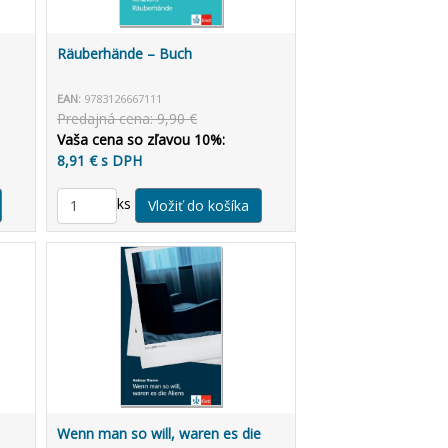
Räuberhände – Buch
EAN:
9783126667111
Predajná cena: 9,90 €
Vaša cena so zľavou 10%:
8,91 € s DPH
ks
Wenn man so will, waren es die