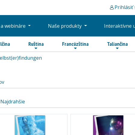
Prihlásiť
 a webináre
Naše produkty
Interaktívne 
lčina
Ruština
Francúzština
Taliančina
elbst(er)findungen
ov
Najdrahšie