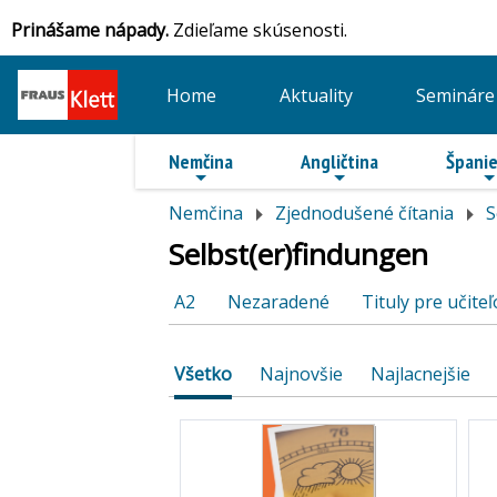
Prinášame nápady.
Zdieľame skúsenosti.
Home
Aktuality
Semináre
Nemčina
Angličtina
Španie
Nemčina
Zjednodušené čítania
S
Selbst(er)findungen
A2
Nezaradené
Tituly pre učiteľ
Všetko
Najnovšie
Najlacnejšie