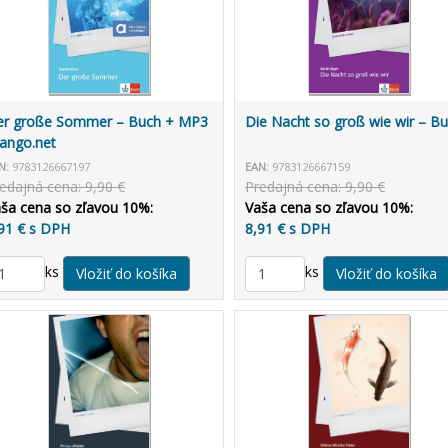
er große Sommer – Buch + MP3
Die Nacht so groß wie wir – B
lango.net
N:
9783126667197
EAN:
9783126667159
edajná cena: 9,90 €
Predajná cena: 9,90 €
ša cena so zľavou 10%:
Vaša cena so zľavou 10%:
91 € s DPH
8,91 € s DPH
ks
ks