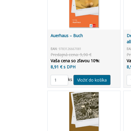
Auerhaus – Buch
D
al
EAN:
9783126667081
EA
Predajná cena: 9,90 €
Pr
Vaša cena so zľavou 10%:
Va
8,91 € s DPH
8,
ks