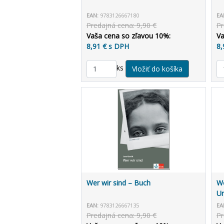
EAN:
9783126667180
EA
Predajná cena: 9,90 €
Pr
Vaša cena so zľavou 10%:
Va
8,91 € s DPH
8,
ks
Wer wir sind – Buch
We
Un
EAN:
9783126667135
EA
Predajná cena: 9,90 €
Pr