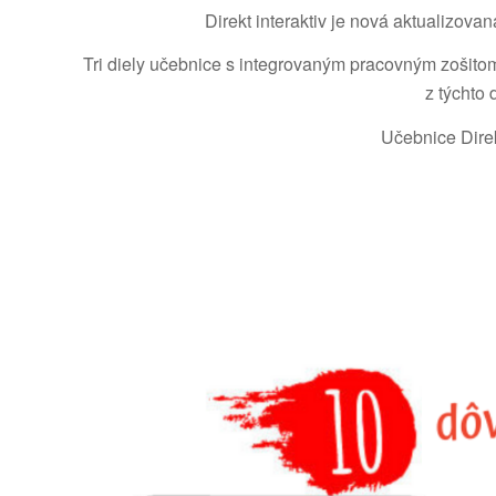
Direkt interaktiv je nová aktualizov
Tri diely učebnice s integrovaným pracovným zošit
z týchto
Učebnice Direk