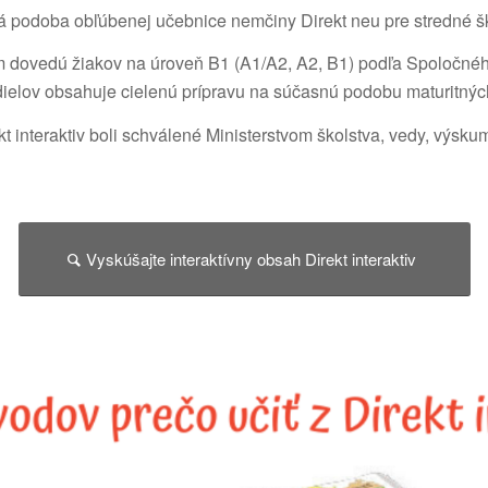
aná podoba obľúbenej učebnice nemčiny Direkt neu pre stredné ško
om dovedú žiakov na úroveň B1 (A1/A2, A2, B1) podľa Spoločné
 dielov obsahuje cielenú prípravu na súčasnú podobu maturitnýc
t interaktiv boli schválené Ministerstvom školstva, vedy, výsku
Vyskúšajte interaktívny obsah Direkt interaktiv