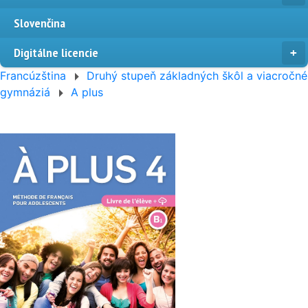
Slovenčina
Digitálne licencie
Francúzština
Druhý stupeň základných škôl a viacročné
gymnáziá
A plus