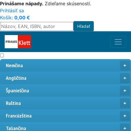
Prinášame nápady.
Zdieľame skúsenosti.
Prihlásiť sa
Košík:
0,00
€
Nemčina
Angličtina
Španielčina
Ruština
Francúzština
Taliančina