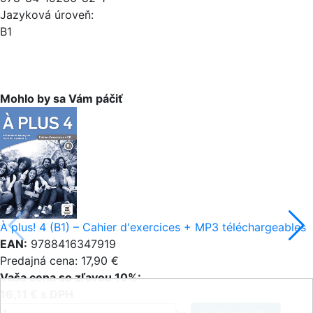
Jazyková úroveň:
B1
Mohlo by sa Vám páčiť
À plus! 4 (B1) – Cahier d'exercices + MP3 téléchargeables
EAN:
9788416347919
Predajná cena: 17,90 €
Vaša cena so zľavou 10%:
16,11 € s DPH