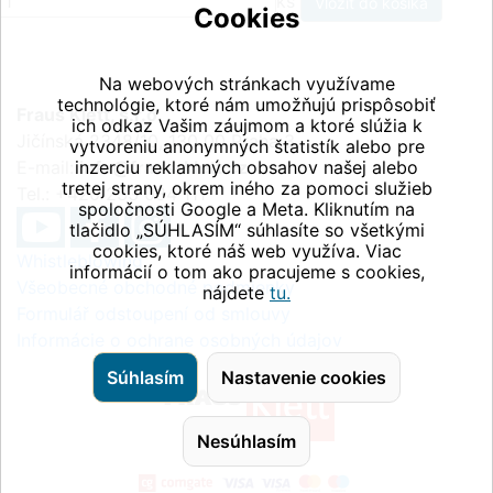
ks
Cookies
Na webových stránkach využívame
technológie, ktoré nám umožňujú prispôsobiť
Fraus Klett, s.r.o.
ich odkaz Vašim záujmom a ktoré slúžia k
Jičínská 2348/10, 130 00 Praha 3
vytvoreniu anonymných štatistík alebo pre
E-mail:
inzerciu reklamných obsahov našej alebo
info@fraus-klett.cz
tretej strany, okrem iného za pomoci služieb
Tel.: +420 233 084 111
spoločnosti Google a Meta. Kliknutím na
tlačidlo „SÚHLASÍM“ súhlasíte so všetkými
cookies, ktoré náš web využíva. Viac
Whistleblowing
informácií o tom ako pracujeme s cookies,
Všeobecné obchodné podmienky
nájdete
tu.
Formulář odstoupení od smlouvy
Informácie o ochrane osobných údajov
Súhlasím
Nastavenie cookies
Nesúhlasím