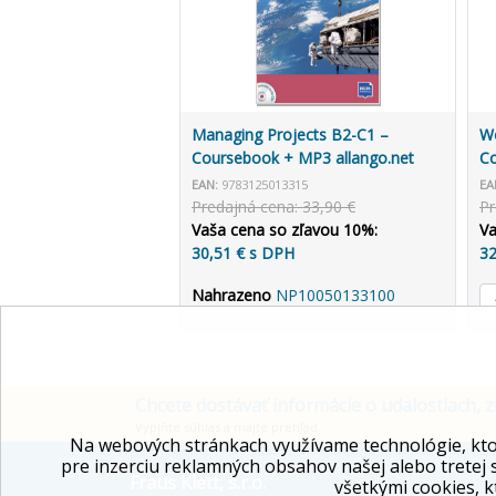
Managing Projects B2-C1 –
Wo
Coursebook + MP3 allango.net
Co
EAN:
9783125013315
EA
Predajná cena: 33,90 €
Pr
Vaša cena so zľavou 10%:
Va
30,51 € s DPH
32
Nahrazeno
NP10050133100
Chcete dostávať informácie o udalostiach, z
Vyplňte súhlas a majte prehľad.
Na webových stránkach využívame technológie, kto
pre inzerciu reklamných obsahov našej alebo tretej 
Fraus Klett, s.r.o.
všetkými cookies, k