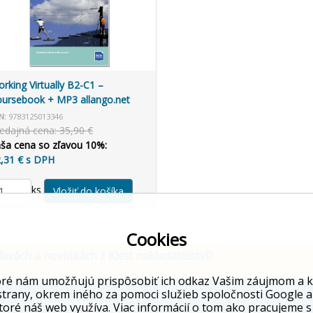
rking Virtually B2-C1 –
ursebook + MP3 allango.net
N:
9783125013346
edajná cena: 35,90 €
ša cena so zľavou 10%:
,31 € s DPH
ks
Cookies
ľavách a novinkách z Klett nakladatelství?
ré nám umožňujú prispôsobiť ich odkaz Vašim záujmom a kto
strany, okrem iného za pomoci služieb spoločnosti Google a
Whistleblowing
toré náš web využíva. Viac informácií o tom ako pracujeme s