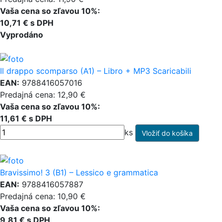
Vaša cena so zľavou 10%:
10,71 € s DPH
Vyprodáno
Il drappo scomparso (A1) – Libro + MP3 Scaricabili
EAN:
9788416057016
Predajná cena: 12,90 €
Vaša cena so zľavou 10%:
11,61 € s DPH
ks
Bravissimo! 3 (B1) – Lessico e grammatica
EAN:
9788416057887
Predajná cena: 10,90 €
Vaša cena so zľavou 10%:
9,81 € s DPH