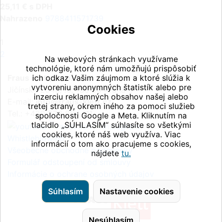
25,11 € s DPH
Nahrazeno
9788411571739
Cookies
1
2
Na webových stránkach využívame
technológie, ktoré nám umožňujú prispôsobiť
ich odkaz Vašim záujmom a ktoré slúžia k
Fraus Klett, s.r.o.
vytvoreniu anonymných štatistík alebo pre
Jičínská 2348/10, 130 00 Praha 3
inzerciu reklamných obsahov našej alebo
E-mail:
info@fraus-klett.cz
tretej strany, okrem iného za pomoci služieb
Tel.: +420 233 084 111
spoločnosti Google a Meta. Kliknutím na
tlačidlo „SÚHLASÍM“ súhlasíte so všetkými
cookies, ktoré náš web využíva. Viac
Whistleblowing
informácií o tom ako pracujeme s cookies,
Všeobecné obchodné podmienky
nájdete
tu.
Formulář odstoupení od smlouvy
Informácie o ochrane osobných údajov
Súhlasím
Nastavenie cookies
Nesúhlasím