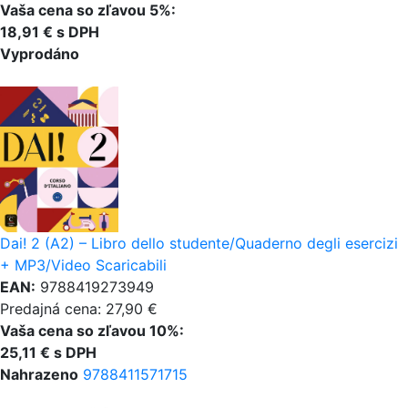
Vaša cena so zľavou 5%:
18,91 € s DPH
Vyprodáno
Dai! 2 (A2) – Libro dello studente/Quaderno degli esercizi
+ MP3/Video Scaricabili
EAN:
9788419273949
Predajná cena: 27,90 €
Vaša cena so zľavou 10%:
25,11 € s DPH
Nahrazeno
9788411571715