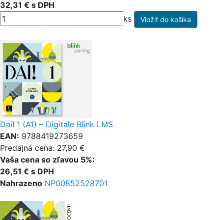
32,31 € s DPH
ks
Dai! 1 (A1) – Digitale Blink LMS
EAN:
9788419273659
Predajná cena: 27,90 €
Vaša cena so zľavou 5%:
26,51 € s DPH
Nahrazeno
NP00852528701