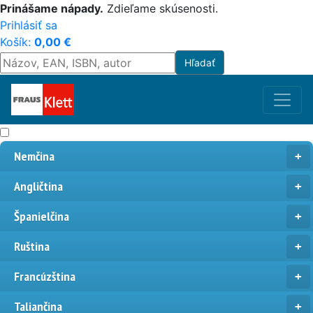
Prinášame nápady.
Zdieľame skúsenosti.
Prihlásiť sa
Košík:
0,00
€
Nemčina
Angličtina
Španielčina
Ruština
Francúzština
Taliančina