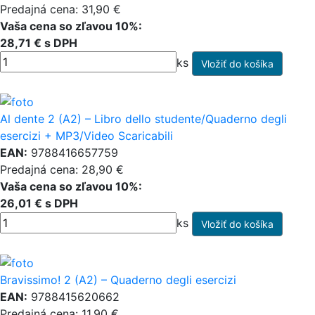
Predajná cena: 31,90 €
Vaša cena so zľavou 10%:
28,71 € s DPH
ks
Al dente 2 (A2) – Libro dello studente/Quaderno degli
esercizi + MP3/Video Scaricabili
EAN:
9788416657759
Predajná cena: 28,90 €
Vaša cena so zľavou 10%:
26,01 € s DPH
ks
Bravissimo! 2 (A2) – Quaderno degli esercizi
EAN:
9788415620662
Predajná cena: 11,90 €