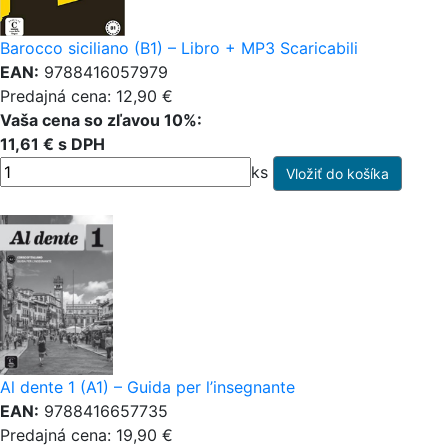
Barocco siciliano (B1) – Libro + MP3 Scaricabili
EAN:
9788416057979
Predajná cena: 12,90 €
Vaša cena so zľavou 10%:
11,61 € s DPH
ks
Al dente 1 (A1) – Guida per l’insegnante
EAN:
9788416657735
Predajná cena: 19,90 €