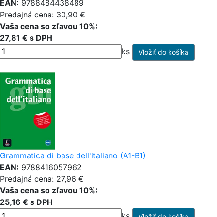
EAN:
9788484438489
Predajná cena: 30,90 €
Vaša cena so zľavou 10%:
27,81 € s DPH
ks
Grammatica di base dell'italiano (A1-B1)
EAN:
9788416057962
Predajná cena: 27,96 €
Vaša cena so zľavou 10%:
25,16 € s DPH
ks