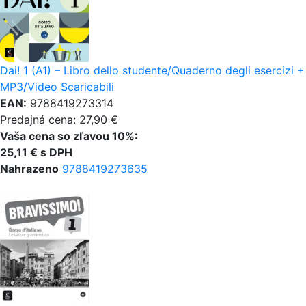
Dai! 1 (A1) – Libro dello studente/Quaderno degli esercizi +
MP3/Video Scaricabili
EAN:
9788419273314
Predajná cena: 27,90 €
Vaša cena so zľavou 10%:
25,11 € s DPH
Nahrazeno
9788419273635