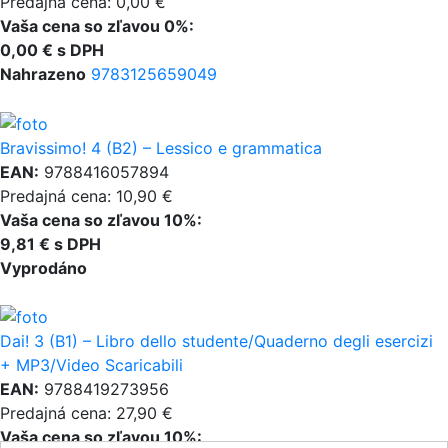
Predajná cena: 0,00 €
Vaša cena so zľavou 0%:
0,00 € s DPH
Nahrazeno
9783125659049
Bravissimo! 4 (B2) – Lessico e grammatica
EAN:
9788416057894
Predajná cena: 10,90 €
Vaša cena so zľavou 10%:
9,81 € s DPH
Vyprodáno
Dai! 3 (B1) – Libro dello studente/Quaderno degli esercizi
+ MP3/Video Scaricabili
EAN:
9788419273956
Predajná cena: 27,90 €
Vaša cena so zľavou 10%: