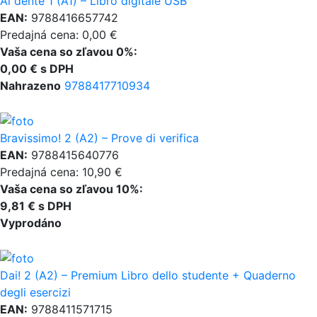
Al dente 1 (A1) – Libro digitale USB
EAN:
9788416657742
Predajná cena: 0,00 €
Vaša cena so zľavou 0%:
0,00 € s DPH
Nahrazeno
9788417710934
Bravissimo! 2 (A2) – Prove di verifica
EAN:
9788415640776
Predajná cena: 10,90 €
Vaša cena so zľavou 10%:
9,81 € s DPH
Vyprodáno
Dai! 2 (A2) – Premium Libro dello studente + Quaderno
degli esercizi
EAN:
9788411571715