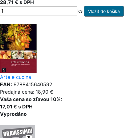
28,71 € s DPH
ks
Arte e cucina
EAN:
9788415640592
Predajná cena: 18,90 €
Vaša cena so zľavou 10%:
17,01 € s DPH
Vyprodáno