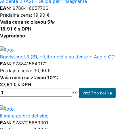
Al dente 2 (A2) – Guida per l’insegnante
EAN:
9788416657766
Predajná cena: 19,90 €
Vaša cena so zľavou 5%:
18,91 € s DPH
Vyprodáno
Bravissimo! 3 (B1) – Libro dello studente + Audio CD
EAN:
9788415640172
Predajná cena: 30,90 €
Vaša cena so zľavou 10%:
27,81 € s DPH
ks
Il mare colore del vino
EAN:
9783125659001