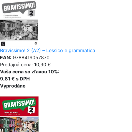
Bravissimo! 2 (A2) – Lessico e grammatica
EAN:
9788416057870
Predajná cena: 10,90 €
Vaša cena so zľavou 10%:
9,81 € s DPH
Vyprodáno