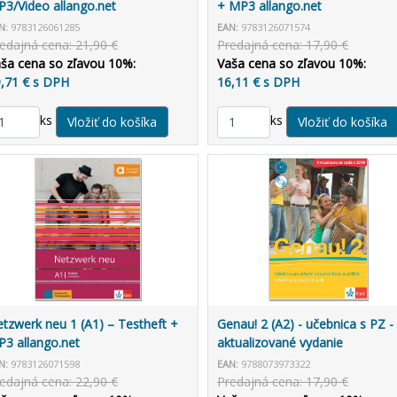
3/Video allango.net
+ MP3 allango.net
N:
9783126061285
EAN:
9783126071574
edajná cena: 21,90 €
Predajná cena: 17,90 €
ša cena so zľavou 10%:
Vaša cena so zľavou 10%:
,71 € s DPH
16,11 € s DPH
ks
ks
tzwerk neu 1 (A1) – Testheft +
Genau! 2 (A2) - učebnica s PZ -
3 allango.net
aktualizované vydanie
N:
9783126071598
EAN:
9788073973322
edajná cena: 22,90 €
Predajná cena: 17,90 €