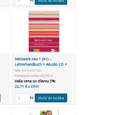
Netzwerk neu 1 (A1) –
Lehrerhandbuch + 4Audio CD +
DVD-Video
EAN:
9783126071604
Predajná cena: 23,90 €
Vaša cena so zľavou 5%:
22,71 € s DPH
ks