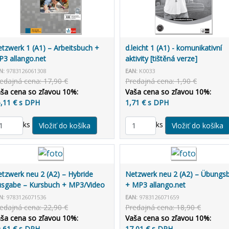
tzwerk 1 (A1) – Arbeitsbuch +
d.leicht 1 (A1) - komunikativní
3 allango.net
aktivity [tištěná verze]
N:
9783126061308
EAN:
K0033
edajná cena: 17,90 €
Predajná cena: 1,90 €
ša cena so zľavou 10%:
Vaša cena so zľavou 10%:
,11 € s DPH
1,71 € s DPH
ks
ks
tzwerk neu 2 (A2) – Hybride
Netzwerk neu 2 (A2) – Übungs
sgabe – Kursbuch + MP3/Video
+ MP3 allango.net
lango.net + Lizenz (24 Monate)
N:
9783126071536
EAN:
9783126071659
edajná cena: 22,90 €
Predajná cena: 18,90 €
ša cena so zľavou 10%:
Vaša cena so zľavou 10%:
,61 € s DPH
17,01 € s DPH