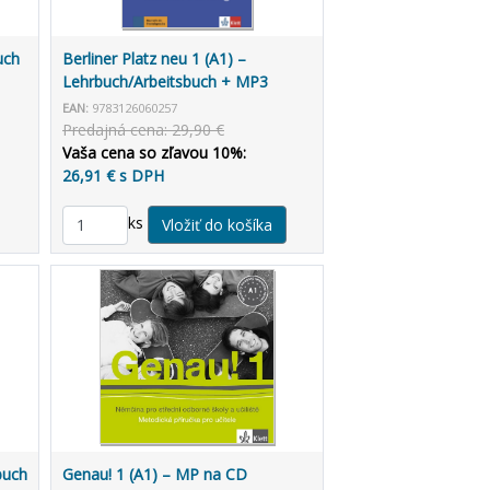
uch
Berliner Platz neu 1 (A1) –
Lehrbuch/Arbeitsbuch + MP3
allango.net
EAN:
9783126060257
Predajná cena: 29,90 €
Vaša cena so zľavou 10%:
26,91 € s DPH
ks
buch
Genau! 1 (A1) – MP na CD