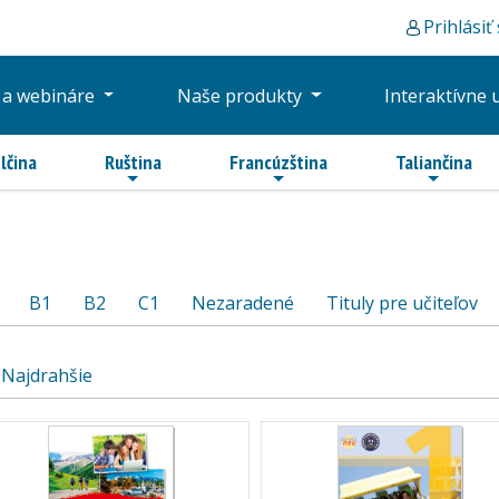
Prihlásiť
 a webináre
Naše produkty
Interaktívne 
lčina
Ruština
Francúzština
Taliančina
B1
B2
C1
Nezaradené
Tituly pre učiteľov
Najdrahšie