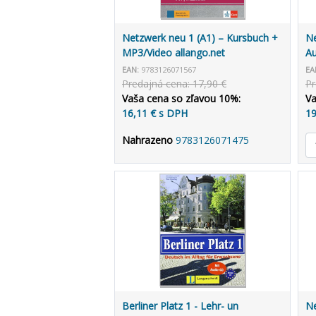
Netzwerk neu 1 (A1) – Kursbuch +
Ne
MP3/Video allango.net
Au
al
EAN:
9783126071567
EA
Predajná cena: 17,90 €
Pr
Vaša cena so zľavou 10%:
Va
16,11 € s DPH
19
Nahrazeno
9783126071475
Berliner Platz 1 - Lehr- un
Ne