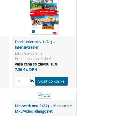
Direkt interaktiv 1 (A1) –
Intensivtrainer
EAN:
9788073973148
Predajná cena: 8,40 €
Vaša cena so zľavou 10%:
7,56 € s DPH
ks
Netzwerk neu 2 (A2) – Kursbuch +
MP3/Video allango.net