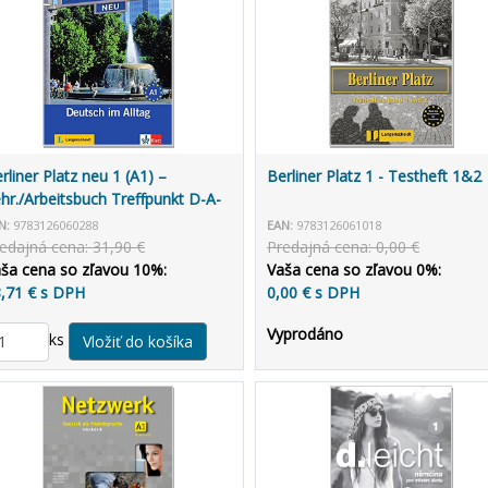
rliner Platz neu 1 (A1) –
Berliner Platz 1 - Testheft 1&2
hr./Arbeitsbuch Treffpunkt D-A-
 + MP3 allango.net
N:
9783126060288
EAN:
9783126061018
edajná cena: 31,90 €
Predajná cena: 0,00 €
ša cena so zľavou 10%:
Vaša cena so zľavou 0%:
,71 € s DPH
0,00 € s DPH
Vyprodáno
ks