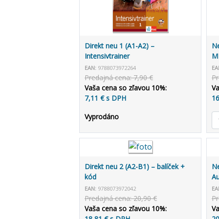
Direkt neu 1 (A1-A2) –
Ne
Intensivtrainer
MP
EAN:
9788073972264
EA
Predajná cena: 7,90 €
Pr
Vaša cena so zľavou 10%:
Va
7,11 € s DPH
16
Vyprodáno
Direkt neu 2 (A2-B1) – balíček +
Ne
kód
Au
al
EAN:
9788073972042
EA
Predajná cena: 20,90 €
Pr
Vaša cena so zľavou 10%:
Va
18,81 € s DPH
20