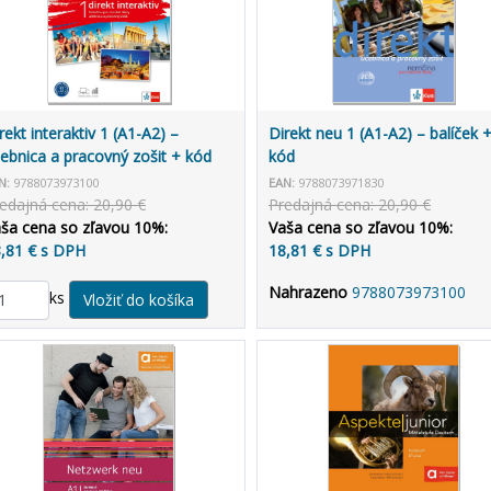
rekt interaktiv 1 (A1-A2) –
Direkt neu 1 (A1-A2) – balíček 
ebnica a pracovný zošit + kód
kód
N:
9788073973100
EAN:
9788073971830
edajná cena: 20,90 €
Predajná cena: 20,90 €
ša cena so zľavou 10%:
Vaša cena so zľavou 10%:
,81 € s DPH
18,81 € s DPH
Nahrazeno
9788073973100
ks