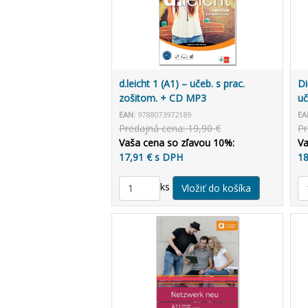
d.leicht 1 (A1) – učeb. s prac.
Di
zošitom. + CD MP3
uč
EAN:
9788073972189
EA
Predajná cena: 19,90 €
Pr
Vaša cena so zľavou 10%:
Va
17,91 € s DPH
18
ks