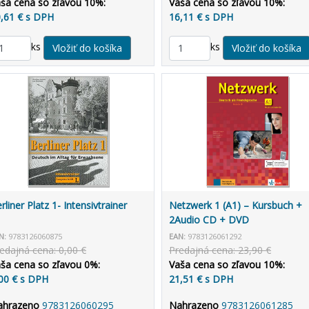
ša cena so zľavou 10%:
Vaša cena so zľavou 10%:
,61 € s DPH
16,11 € s DPH
ks
ks
rliner Platz 1- Intensivtrainer
Netzwerk 1 (A1) – Kursbuch +
2Audio CD + DVD
N:
9783126060875
EAN:
9783126061292
edajná cena: 0,00 €
Predajná cena: 23,90 €
ša cena so zľavou 0%:
Vaša cena so zľavou 10%:
00 € s DPH
21,51 € s DPH
ahrazeno
9783126060295
Nahrazeno
9783126061285