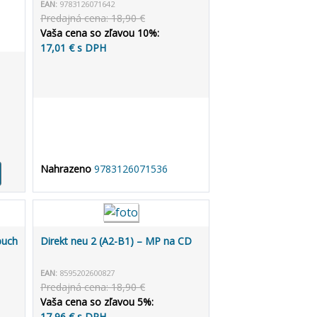
EAN:
9783126071642
Predajná cena: 18,90 €
Vaša cena so zľavou 10%:
17,01 € s DPH
Nahrazeno
9783126071536
buch
Direkt neu 2 (A2-B1) – MP na CD
EAN:
8595202600827
Predajná cena: 18,90 €
Vaša cena so zľavou 5%:
17,96 € s DPH