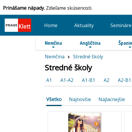
Prinášame nápady.
Zdieľame skúsenosti.
Home
Aktuality
Semináre
Nemčina
Angličtina
Španie
Nemčina
Stredné školy
Stredné školy
A1
A1-A2
A1-B1
A2
A2-B1
Všetko
Najnovšie
Najlacnejšie