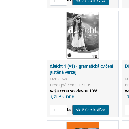
d.leicht 1 (A1) - gramatická cvičení
Di
[tištěná verze]
EAN:
K0040
EA
Predajná cena: 1,90 €
Pr
Vaša cena so zľavou 10%:
Va
1,71 € s DPH
17
ks