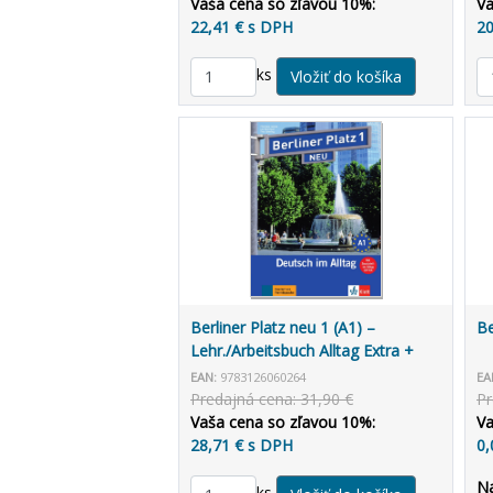
Vaša cena so zľavou 10%:
Va
22,41 € s DPH
20
ks
Berliner Platz neu 1 (A1) –
Be
Lehr./Arbeitsbuch Alltag Extra +
MP3 allango.net
EAN:
9783126060264
EA
Predajná cena: 31,90 €
Pr
Vaša cena so zľavou 10%:
Va
28,71 € s DPH
0,
N
ks