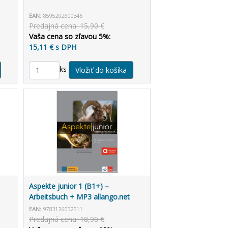
EAN:
8595202600346
Predajná cena: 15,90 €
Vaša cena so zľavou 5%:
15,11 € s DPH
ks
Aspekte junior 1 (B1+) –
Arbeitsbuch + MP3 allango.net
EAN:
9783126052511
Predajná cena: 18,90 €