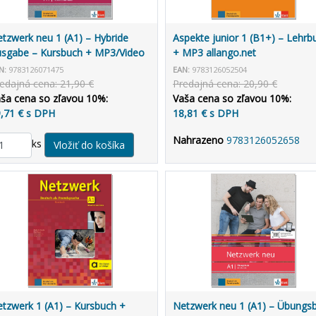
tzwerk neu 1 (A1) – Hybride
Aspekte junior 1 (B1+) – Lehrb
sgabe – Kursbuch + MP3/Video
+ MP3 allango.net
lango.net + Lizenz (24 Monate)
N:
9783126071475
EAN:
9783126052504
edajná cena: 21,90 €
Predajná cena: 20,90 €
ša cena so zľavou 10%:
Vaša cena so zľavou 10%:
,71 € s DPH
18,81 € s DPH
Nahrazeno
9783126052658
ks
tzwerk 1 (A1) – Kursbuch +
Netzwerk neu 1 (A1) – Übungs