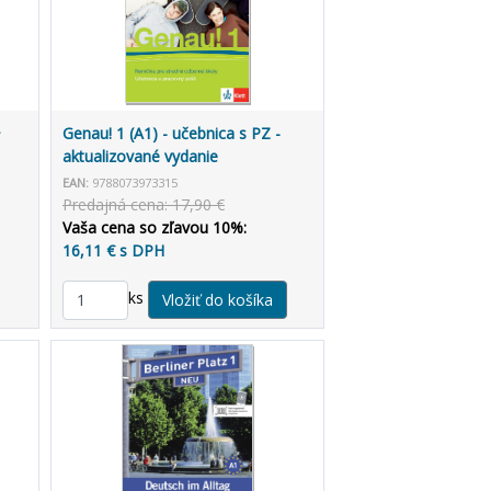
+
Genau! 1 (A1) - učebnica s PZ -
aktualizované vydanie
EAN:
9788073973315
Predajná cena: 17,90 €
Vaša cena so zľavou 10%:
16,11 € s DPH
ks