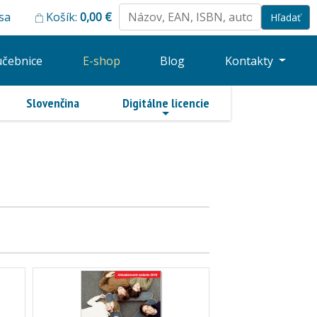
 sa
Košík:
0,00
€
učebnice
E-shop
Blog
Kontakty
Slovenčina
Digitálne licencie