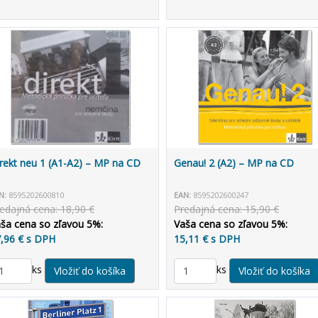
rekt neu 1 (A1-A2) – MP na CD
Genau! 2 (A2) – MP na CD
N:
8595202600810
EAN:
8595202600247
edajná cena: 18,90 €
Predajná cena: 15,90 €
ša cena so zľavou 5%:
Vaša cena so zľavou 5%:
,96 € s DPH
15,11 € s DPH
ks
ks