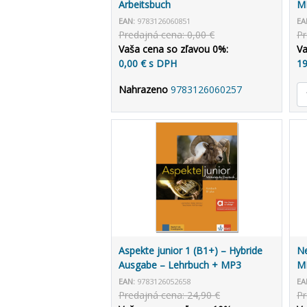
Arbeitsbuch
MP
EAN:
9783126060851
EA
Predajná cena: 0,00 €
Pr
Vaša cena so zľavou 0%:
Va
0,00 € s DPH
19
Nahrazeno
9783126060257
Aspekte junior 1 (B1+) – Hybride
Ne
Ausgabe – Lehrbuch + MP3
MP
allango.net + Lizenz (24 Monate)
EAN:
9783126052658
EA
Predajná cena: 24,90 €
Pr