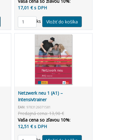
Vaša cena so zľavou 10%:
17,01 € s DPH
ks
Netzwerk neu 1 (A1) –
Intensivtrainer
EAN:
9783126071581
Predajná cena: 13,90 €
Vaša cena so zľavou 10%:
12,51 € s DPH
ks