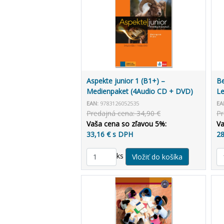
Aspekte junior 1 (B1+) –
Be
Medienpaket (4Audio CD + DVD)
Le
CH
EAN:
9783126052535
EA
Predajná cena: 34,90 €
Pr
Vaša cena so zľavou 5%:
Va
33,16 € s DPH
28
ks