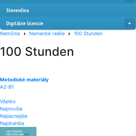
Slovenčina
Digitálne licencie
Nemčina
Nemecké reálie
100 Stunden
100 Stunden
Metodické materiály
A2-B1
Všetko
Najnovšie
Najlacnejšie
Najdrahšie