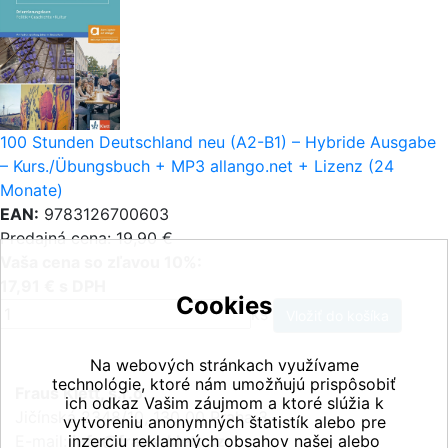
100 Stunden Deutschland neu (A2-B1) – Hybride Ausgabe
– Kurs./Übungsbuch + MP3 allango.net + Lizenz (24
Monate)
EAN:
9783126700603
Predajná cena: 19,90 €
Vaša cena so zľavou 10%:
17,91 € s DPH
Cookies
ks
Na webových stránkach využívame
technológie, ktoré nám umožňujú prispôsobiť
Fraus Klett, s.r.o.
ich odkaz Vašim záujmom a ktoré slúžia k
Jičínská 2348/10, 130 00 Praha 3
vytvoreniu anonymných štatistík alebo pre
E-mail:
inzerciu reklamných obsahov našej alebo
info@fraus-klett.cz