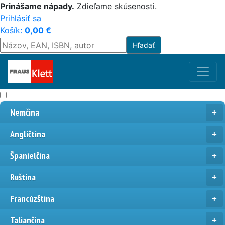
Prinášame nápady.
Zdieľame skúsenosti.
Prihlásiť sa
Košík:
0,00
€
Nemčina
Angličtina
Španielčina
Ruština
Francúzština
Taliančina