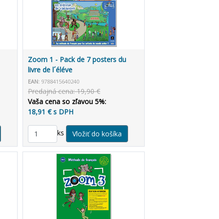
Zoom 1 - Pack de 7 posters du
livre de l´éléve
EAN:
9788415640240
Predajná cena: 19,90 €
Vaša cena so zľavou 5%:
18,91 € s DPH
ks