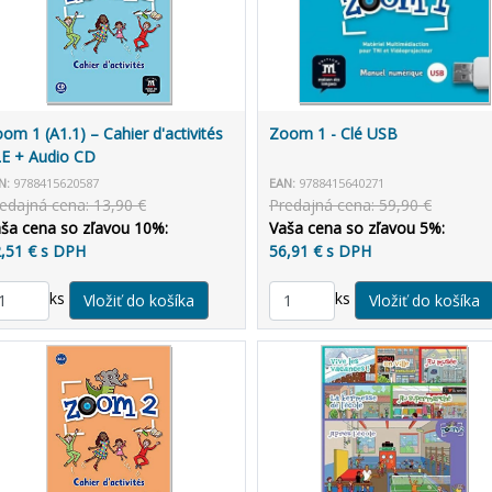
om 1 (A1.1) – Cahier d'activités
Zoom 1 - Clé USB
E + Audio CD
N:
9788415620587
EAN:
9788415640271
edajná cena: 13,90 €
Predajná cena: 59,90 €
ša cena so zľavou 10%:
Vaša cena so zľavou 5%:
,51 € s DPH
56,91 € s DPH
ks
ks