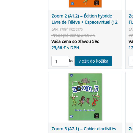
Zoom 2 (A1.2) – Édition hybride
Zo
Livre de l´élève + Espacevirtuel (12
FL
mois)
EAN:
9788419236975
EA
Predajná cena: 24,90 €
Pr
Vaša cena so zľavou 5%:
Va
23,66 € s DPH
12
ks
Zoom 3 (A2.1) – Cahier d'activités
Zo