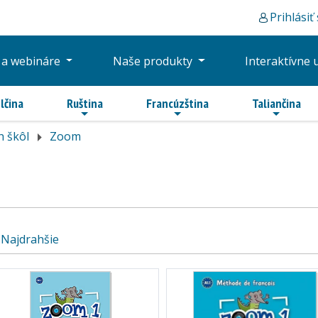
Prihlásiť
 a webináre
Naše produkty
Interaktívne 
lčina
Ruština
Francúzština
Taliančina
h škôl
Zoom
Najdrahšie