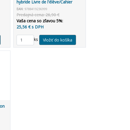
hybride Livre de l'élève/Cahier
d'exercices + Espacevirtuel (12
EAN:
9788419236999
mois)
Predajná cena: 26,90 €
Vaša cena so zľavou 5%:
25,56 € s DPH
ks
ion