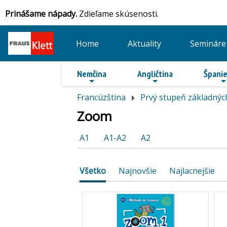
Prinášame nápady.
Zdieľame skúsenosti.
Home
Aktuality
Semináre
Nemčina
Angličtina
Španie
Francúzština
Prvý stupeň základnýc
Zoom
A1
A1-A2
A2
Všetko
Najnovšie
Najlacnejšie