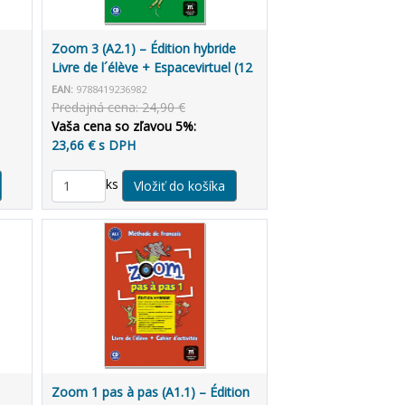
Zoom 3 (A2.1) – Édition hybride
Livre de l´élève + Espacevirtuel (12
mois)
EAN:
9788419236982
Predajná cena: 24,90 €
Vaša cena so zľavou 5%:
23,66 € s DPH
ks
Zoom 1 pas à pas (A1.1) – Édition