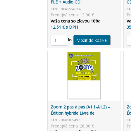
FLE + Audio CD
C
EAN:
9788415640332
EA
Predajná cena: 13,90 €
Pr
Vaša cena so zľavou 10%:
Va
12,51 € s DPH
35
ks
Zoom 2 pas à pas (A1.1-A1.2) –
Zo
Édition hybride Livre de
Éd
l'élève/Cahier d'exercices +
l'
EAN:
9788418224973
EA
Espacevirtuel (12 mois)
Es
Predajná cena: 26,90 €
Pr