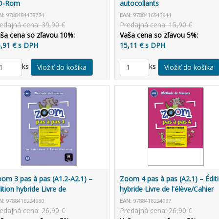
D-Rom
autocollants
N:
9788484438724
EAN:
9788416943944
edajná cena: 39,90 €
Predajná cena: 15,90 €
ša cena so zľavou 10%:
Vaša cena so zľavou 5%:
,91 € s DPH
15,11 € s DPH
ks
ks
om 3 pas à pas (A1.2-A2.1) –
Zoom 4 pas à pas (A2.1) – Édit
ition hybride Livre de
hybride Livre de l'élève/Cahier
élève/Cahier d'exercices +
d'exercices + Espacevirtuel (12
N:
9788418224980
EAN:
9788418224997
pacevirtuel (12 mois)
mois)
edajná cena: 26,90 €
Predajná cena: 26,90 €