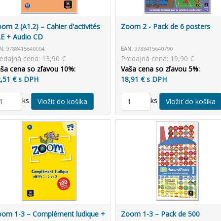
om 2 (A1.2) – Cahier d'activités
Zoom 2 - Pack de 6 posters
E + Audio CD
N:
9788415640004
EAN:
9788415640790
edajná cena: 13,90 €
Predajná cena: 19,90 €
ša cena so zľavou 10%:
Vaša cena so zľavou 5%:
,51 € s DPH
18,91 € s DPH
ks
ks
om 1-3 – Complément ludique +
Zoom 1-3 – Pack de 500