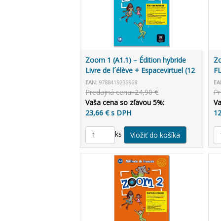
Zoom 1 (A1.1) – Édition hybride
Zo
Livre de l´élève + Espacevirtuel (12
FL
mois)
EAN:
9788419236968
EA
Predajná cena: 24,90 €
Pr
Vaša cena so zľavou 5%:
Va
23,66 € s DPH
12
ks