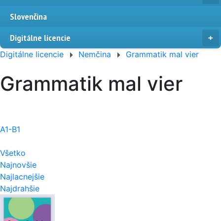
Slovenčina
Digitálne licencie
Digitálne licencie
Nemčina
Grammatik mal vier
Grammatik mal vier
A1-B1
Všetko
Najnovšie
Najlacnejšie
Najdrahšie