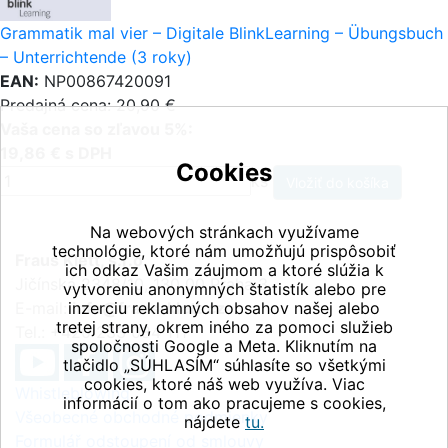
Grammatik mal vier – Digitale BlinkLearning – Übungsbuch
– Unterrichtende (3 roky)
EAN:
NP00867420091
Predajná cena: 20,90 €
Vaša cena so zľavou 5%:
19,86 € s DPH
Cookies
ks
Na webových stránkach využívame
technológie, ktoré nám umožňujú prispôsobiť
Fraus Klett, s.r.o.
ich odkaz Vašim záujmom a ktoré slúžia k
Jičínská 2348/10, 130 00 Praha 3
vytvoreniu anonymných štatistík alebo pre
E-mail:
inzerciu reklamných obsahov našej alebo
info@fraus-klett.cz
tretej strany, okrem iného za pomoci služieb
Tel.: +420 233 084 111
spoločnosti Google a Meta. Kliknutím na
tlačidlo „SÚHLASÍM“ súhlasíte so všetkými
cookies, ktoré náš web využíva. Viac
Whistleblowing
informácií o tom ako pracujeme s cookies,
Všeobecné obchodné podmienky
nájdete
tu.
Formulář odstoupení od smlouvy