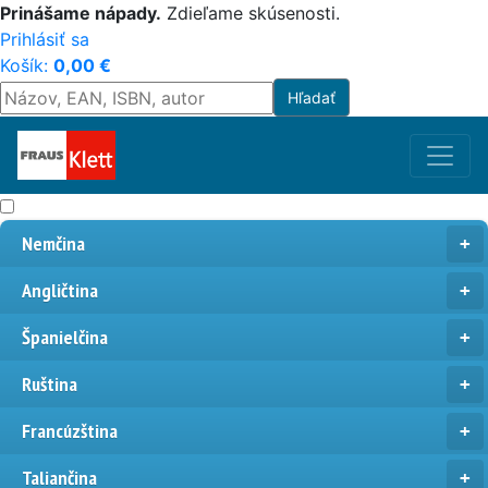
Prinášame nápady.
Zdieľame skúsenosti.
Prihlásiť sa
Košík:
0,00
€
Nemčina
Angličtina
Španielčina
Ruština
Francúzština
Taliančina