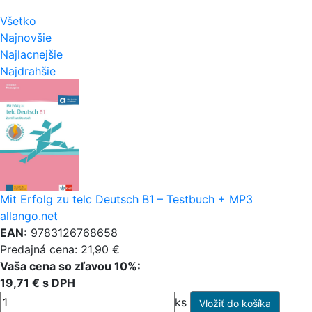
Všetko
Najnovšie
Najlacnejšie
Najdrahšie
Mit Erfolg zu telc Deutsch B1 – Testbuch + MP3
allango.net
EAN:
9783126768658
Predajná cena: 21,90 €
Vaša cena so zľavou 10%:
19,71 € s DPH
ks