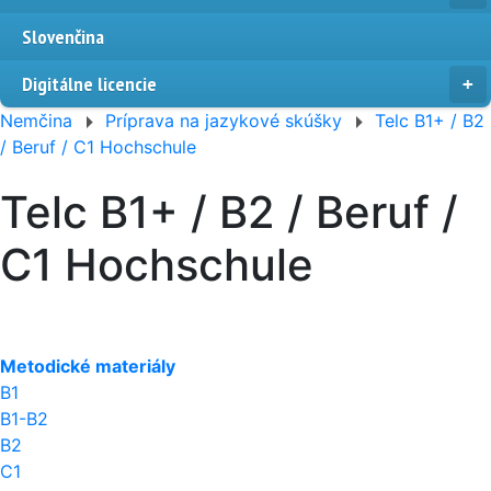
Slovenčina
Digitálne licencie
Nemčina
Príprava na jazykové skúšky
Telc B1+ / B2
/ Beruf / C1 Hochschule
Telc B1+ / B2 / Beruf /
C1 Hochschule
Metodické materiály
B1
B1-B2
B2
C1