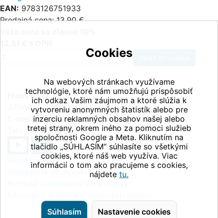
EAN:
9783126751933
Predajná cena: 13,90 €
Vaša cena so zľavou 10%:
12,51 € s DPH
Cookies
ks
Na webových stránkach využívame
technológie, ktoré nám umožňujú prispôsobiť
Fraus Klett, s.r.o.
ich odkaz Vašim záujmom a ktoré slúžia k
Jičínská 2348/10, 130 00 Praha 3
vytvoreniu anonymných štatistík alebo pre
E-mail:
inzerciu reklamných obsahov našej alebo
info@fraus-klett.cz
tretej strany, okrem iného za pomoci služieb
Tel.: +420 233 084 111
spoločnosti Google a Meta. Kliknutím na
tlačidlo „SÚHLASÍM“ súhlasíte so všetkými
cookies, ktoré náš web využíva. Viac
Whistleblowing
informácií o tom ako pracujeme s cookies,
Všeobecné obchodné podmienky
nájdete
tu.
Formulář odstoupení od smlouvy
Informácie o ochrane osobných údajov
Súhlasím
Nastavenie cookies