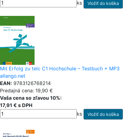
ks
Mit Erfolg zu telc C1 Hochschule – Testbuch + MP3
allango.net
EAN:
9783126768214
Predajná cena: 19,90 €
Vaša cena so zľavou 10%:
17,91 € s DPH
ks