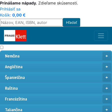
Prinášame nápady.
Zdieľame skúsenosti.
Prihlásiť sa
Košík:
0,00
€
Nemčina
Angličtina
Španielčina
Ruština
Francúzština
Taliančina