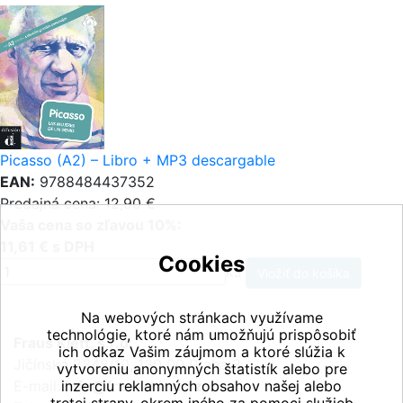
Picasso (A2) – Libro + MP3 descargable
EAN:
9788484437352
Predajná cena: 12,90 €
Vaša cena so zľavou 10%:
11,61 € s DPH
Cookies
ks
Na webových stránkach využívame
technológie, ktoré nám umožňujú prispôsobiť
Fraus Klett, s.r.o.
ich odkaz Vašim záujmom a ktoré slúžia k
Jičínská 2348/10, 130 00 Praha 3
vytvoreniu anonymných štatistík alebo pre
E-mail:
inzerciu reklamných obsahov našej alebo
info@fraus-klett.cz