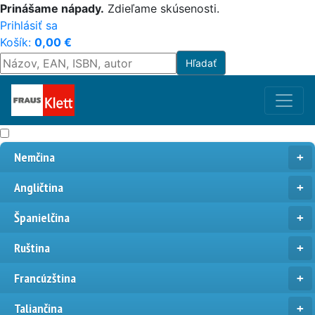
Prinášame nápady.
Zdieľame skúsenosti.
Prihlásiť sa
Košík:
0,00
€
Nemčina
Angličtina
Španielčina
Ruština
Francúzština
Taliančina