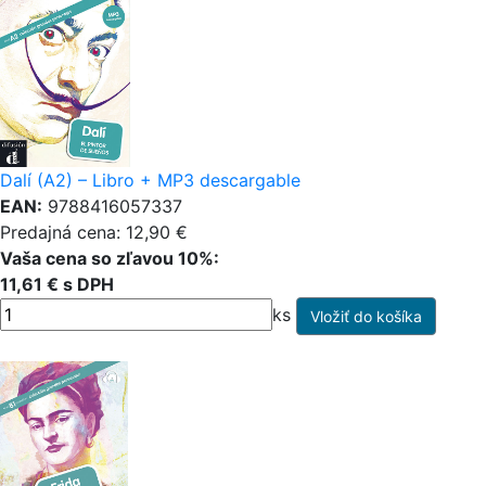
Dalí (A2) – Libro + MP3 descargable
EAN:
9788416057337
Predajná cena: 12,90 €
Vaša cena so zľavou 10%:
11,61 € s DPH
ks