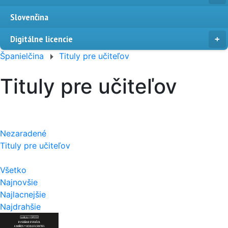
Slovenčina
Digitálne licencie
Španielčina
Tituly pre učiteľov
Tituly pre učiteľov
Nezaradené
Tituly pre učiteľov
Všetko
Najnovšie
Najlacnejšie
Najdrahšie