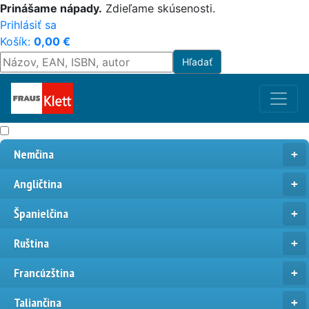
Prinášame nápady.
Zdieľame skúsenosti.
Prihlásiť sa
Košík:
0,00
€
Nemčina
Angličtina
Španielčina
Ruština
Francúzština
Taliančina