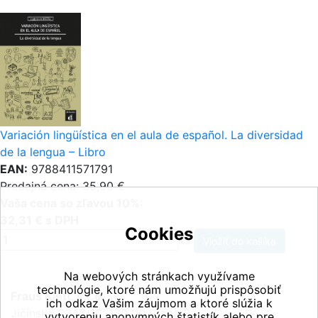
Variación lingüística en el aula de español. La diversidad
de la lengua – Libro
EAN:
9788411571791
Predajná cena: 35,90 €
Vaša cena so zľavou 10%:
32,31 € s DPH
Cookies
ks
Na webových stránkach využívame
technológie, ktoré nám umožňujú prispôsobiť
Fraus Klett, s.r.o.
ich odkaz Vašim záujmom a ktoré slúžia k
Jičínská 2348/10, 130 00 Praha 3
vytvoreniu anonymných štatistík alebo pre