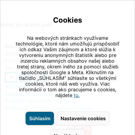
Cookies
Mohlo by sa Vám páčiť
Na webových stránkach využívame
technológie, ktoré nám umožňujú prispôsobiť
Fraus Klett, s.r.o.
ich odkaz Vašim záujmom a ktoré slúžia k
Jičínská 2348/10, 130 00 Praha 3
vytvoreniu anonymných štatistík alebo pre
E-mail:
inzerciu reklamných obsahov našej alebo
info@fraus-klett.cz
tretej strany, okrem iného za pomoci služieb
Tel.: +420 233 084 111
spoločnosti Google a Meta. Kliknutím na
tlačidlo „SÚHLASÍM“ súhlasíte so všetkými
cookies, ktoré náš web využíva. Viac
Whistleblowing
informácií o tom ako pracujeme s cookies,
Všeobecné obchodné podmienky
nájdete
tu.
Formulář odstoupení od smlouvy
Informácie o ochrane osobných údajov
Súhlasím
Nastavenie cookies