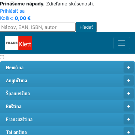
Prinášame nápady.
Zdieľame skúsenosti.
Prihlásiť sa
Košík:
0,00
€
Nemčina
Angličtina
Španielčina
Ruština
Francúzština
Taliančina