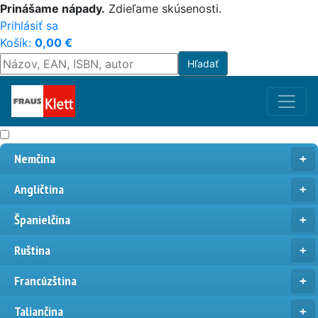
Prinášame nápady.
Zdieľame skúsenosti.
Prihlásiť sa
Košík:
0,00
€
Nemčina
Angličtina
Španielčina
Ruština
Francúzština
Taliančina