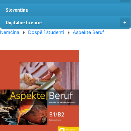
Slovenčina
Digitálne licencie
Nemčina
Dospělí študenti
Aspekte Beruf