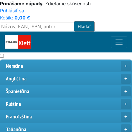
Prinášame nápady.
Zdieľame skúsenosti.
Prihlásiť sa
Košík:
0,00
€
Nemčina
Angličtina
Španielčina
Ruština
Francúzština
Taliančina