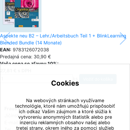
Aspekte neu B2 – Lehr./Arbeitsbuch Teil 1 + BlinkLearning
Blended Bundle (14 Monate)
EAN:
9783126072038
Predajná cena: 30,90 €
Vaša cena so zľavou 10%:
27,81 € s DPH
ks
Cookies
Na webových stránkach využívame
technológie, ktoré nám umožňujú prispôsobiť
Fraus Klett, s.r.o.
ich odkaz Vašim záujmom a ktoré slúžia k
Jičínská 2348/10, 130 00 Praha 3
vytvoreniu anonymných štatistík alebo pre
E-mail:
inzerciu reklamných obsahov našej alebo
info@fraus-klett.cz
tretej strany, okrem iného za pomoci služieb
Tel.: +420 233 084 111