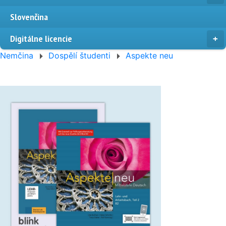
Slovenčina
Digitálne licencie
Nemčina
Dospělí študenti
Aspekte neu