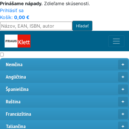
Prinášame nápady.
Zdieľame skúsenosti.
Prihlásiť sa
Košík:
0,00
€
Nemčina
Angličtina
Španielčina
Ruština
Francúzština
Taliančina