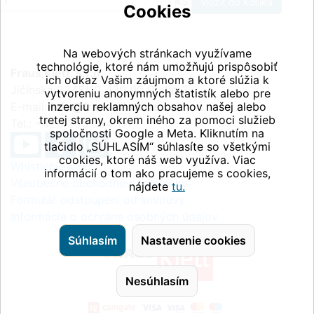
ks
Cookies
Na webových stránkach využívame
technológie, ktoré nám umožňujú prispôsobiť
Fraus Klett, s.r.o.
ich odkaz Vašim záujmom a ktoré slúžia k
Jičínská 2348/10, 130 00 Praha 3
vytvoreniu anonymných štatistík alebo pre
E-mail:
inzerciu reklamných obsahov našej alebo
info@fraus-klett.cz
tretej strany, okrem iného za pomoci služieb
Tel.: +420 233 084 111
spoločnosti Google a Meta. Kliknutím na
tlačidlo „SÚHLASÍM“ súhlasíte so všetkými
cookies, ktoré náš web využíva. Viac
Whistleblowing
informácií o tom ako pracujeme s cookies,
Všeobecné obchodné podmienky
nájdete
tu.
Formulář odstoupení od smlouvy
Informácie o ochrane osobných údajov
Súhlasím
Nastavenie cookies
Nesúhlasím