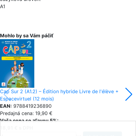
A1
Mohlo by sa Vám páčiť
Cap Sur 2 (A1.2) – Édition hybride Livre de l'élève +
Espacevirtuel (12 mois)
EAN:
9788419236890
Predajná cena: 19,90 €
Vaša cena so zľavou 5%:
18,91 € s DPH