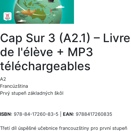
Cap Sur 3 (A2.1) – Livre
de l'élève + MP3
téléchargeables
A2
Francúzština
Prvý stupeň základných škôl
ISBN:
978-84-17260-83-5 |
EAN:
9788417260835
Třetí díl úspěšné učebnice francouzštiny pro první stupeň