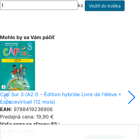
ks
Mohlo by sa Vám páčiť
Cap Sur 3 (A2.1) – Édition hybride Livre de l'élève +
Espacevirtuel (12 mois)
EAN:
9788419236906
Predajná cena: 19,90 €
Vaša cena so zľavou 5%:
18,91 € s DPH