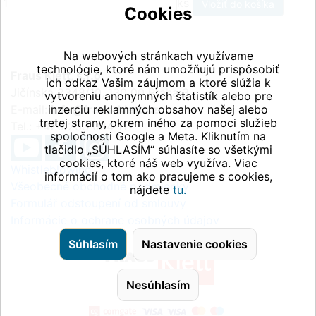
ks
Cookies
Na webových stránkach využívame
technológie, ktoré nám umožňujú prispôsobiť
Fraus Klett, s.r.o.
ich odkaz Vašim záujmom a ktoré slúžia k
Jičínská 2348/10, 130 00 Praha 3
vytvoreniu anonymných štatistík alebo pre
E-mail:
inzerciu reklamných obsahov našej alebo
info@fraus-klett.cz
tretej strany, okrem iného za pomoci služieb
Tel.: +420 233 084 111
spoločnosti Google a Meta. Kliknutím na
tlačidlo „SÚHLASÍM“ súhlasíte so všetkými
cookies, ktoré náš web využíva. Viac
Whistleblowing
informácií o tom ako pracujeme s cookies,
Všeobecné obchodné podmienky
nájdete
tu.
Formulář odstoupení od smlouvy
Informácie o ochrane osobných údajov
Súhlasím
Nastavenie cookies
Nesúhlasím