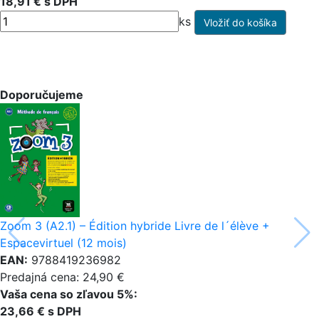
18,91 € s DPH
ks
Doporučujeme
Zoom 3 (A2.1) – Édition hybride Livre de l´élève +
Espacevirtuel (12 mois)
EAN:
9788419236982
Predajná cena: 24,90 €
Vaša cena so zľavou 5%:
23,66 € s DPH