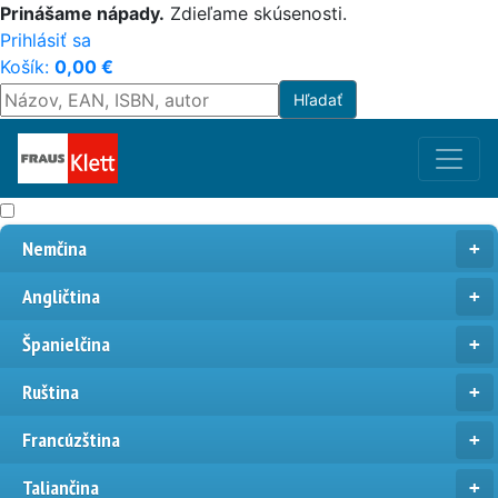
Prinášame nápady.
Zdieľame skúsenosti.
Prihlásiť sa
Košík:
0,00
€
Nemčina
Angličtina
Španielčina
Ruština
Francúzština
Taliančina