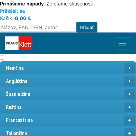
Prinášame nápady.
Zdieľame skúsenosti.
Prihlásiť sa
Košík:
0,00
€
Nemčina
Angličtina
Španielčina
Ruština
Francúzština
Taliančina