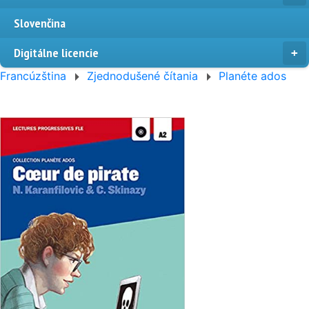
Slovenčina
Digitálne licencie
Francúzština
Zjednodušené čítania
Planéte ados