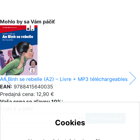
Mohlo by sa Vám páčiť
An Binh se rebelle (A2) – Livre + MP3 téléchargeables
EAN:
9788415640035
Predajná cena: 12,90 €
Vaša cena so zľavou 10%:
11,61 € s DPH
ks
Cookies