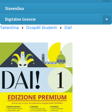
Slovenčina
Digitálne licencie
Taliančina
Dospělí študenti
Dai!