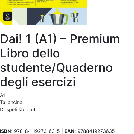
Dai! 1 (A1) – Premium
Libro dello
studente/Quaderno
degli esercizi
A1
Taliančina
Dospělí študenti
ISBN:
978-84-19273-63-5 |
EAN:
9788419273635