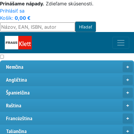
Prinášame nápady.
Zdieľame skúsenosti.
Prihlásiť sa
Košík:
0,00
€
Nemčina
Angličtina
Španielčina
Ruština
Francúzština
Taliančina