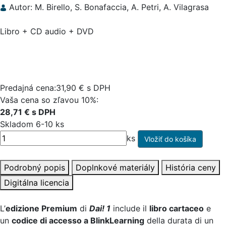
Autor: M. Birello, S. Bonafaccia, A. Petri, A. Vilagrasa
Libro + CD audio + DVD
Predajná cena:31,90 € s DPH
Vaša cena so zľavou 10%:
28,71 € s DPH
Skladom 6-10 ks
ks
Podrobný popis
Doplnkové materiály
História ceny
Digitálna licencia
L’
edizione Premium
di
Dai! 1
include il
libro cartaceo
e
un
codice di accesso a BlinkLearning
della durata di un