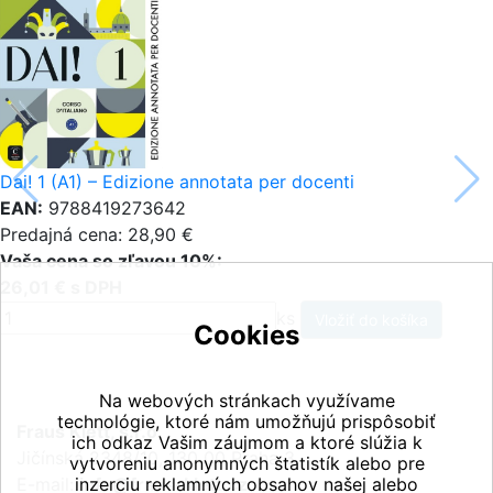
Dai! 1 (A1) – Edizione annotata per docenti
EAN:
9788419273642
Predajná cena: 28,90 €
Vaša cena so zľavou 10%:
26,01 € s DPH
ks
Cookies
Na webových stránkach využívame
technológie, ktoré nám umožňujú prispôsobiť
Fraus Klett, s.r.o.
ich odkaz Vašim záujmom a ktoré slúžia k
Jičínská 2348/10, 130 00 Praha 3
vytvoreniu anonymných štatistík alebo pre
E-mail:
inzerciu reklamných obsahov našej alebo
info@fraus-klett.cz