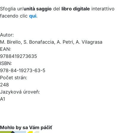
Sfoglia un’
unità saggio
del
libro digitale
interattivo
facendo clic
qui
.
Autor:
M. Birello, S. Bonafaccia, A. Petri, A. Vilagrasa
EAN:
9788419273635
ISBN:
978-84-19273-63-5
Počet strán:
248
Jazyková úroveň:
A1
Mohlo by sa Vám páčiť