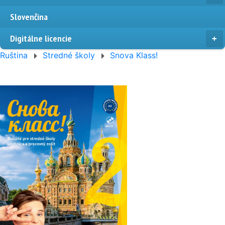
Slovenčina
Digitálne licencie
Ruština
Stredné školy
Snova Klass!