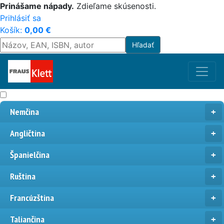
Prinášame nápady.
Zdieľame skúsenosti.
Prihlásiť sa
Košík:
0,00
€
Nemčina
Angličtina
Španielčina
Ruština
Francúzština
Taliančina