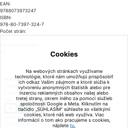
EAN:
9788073973247
ISBN:
978-80-7397-324-7
Počet strán:
182
Jazyková úroveň:
A2
Cookies
Na webových stránkach využívame
technológie, ktoré nám umožňujú prispôsobiť
Fraus Klett, s.r.o.
ich odkaz Vašim záujmom a ktoré slúžia k
Jičínská 2348/10, 130 00 Praha 3
vytvoreniu anonymných štatistík alebo pre
E-mail:
inzerciu reklamných obsahov našej alebo
info@fraus-klett.cz
tretej strany, okrem iného za pomoci služieb
Tel.: +420 233 084 111
spoločnosti Google a Meta. Kliknutím na
tlačidlo „SÚHLASÍM“ súhlasíte so všetkými
cookies, ktoré náš web využíva. Viac
Whistleblowing
informácií o tom ako pracujeme s cookies,
Všeobecné obchodné podmienky
nájdete
tu.