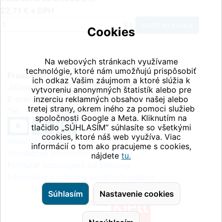
22,71 € s DPH
ks
Cookies
Na webových stránkach využívame
technológie, ktoré nám umožňujú prispôsobiť
Fraus Klett, s.r.o.
ich odkaz Vašim záujmom a ktoré slúžia k
Jičínská 2348/10, 130 00 Praha 3
vytvoreniu anonymných štatistík alebo pre
E-mail:
inzerciu reklamných obsahov našej alebo
info@fraus-klett.cz
tretej strany, okrem iného za pomoci služieb
Tel.: +420 233 084 111
spoločnosti Google a Meta. Kliknutím na
tlačidlo „SÚHLASÍM“ súhlasíte so všetkými
cookies, ktoré náš web využíva. Viac
Whistleblowing
informácií o tom ako pracujeme s cookies,
Všeobecné obchodné podmienky
nájdete
tu.
Formulář odstoupení od smlouvy
Informácie o ochrane osobných údajov
Súhlasím
Nastavenie cookies