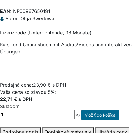
EAN:
NP00867650191
Autor: Olga Swerlowa
Lizenzcode (Unterrichtende, 36 Monate)
Kurs- und Übungsbuch mit Audios/Videos und interaktiven
Übungen
Predajná cena:23,90 € s DPH
Vaša cena so zľavou 5%:
22,71 € s DPH
Skladom
ks
Podrobný popis
Doplnkové materiály
História ceny