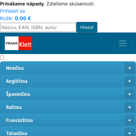
Prinášame nápady.
Zdieľame skúsenosti.
Prihlásiť sa
Košík:
0,00
€
Nemčina
Angličtina
Španielčina
Ruština
Francúzština
Taliančina