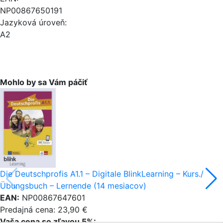
NP00867650191
Jazyková úroveň:
A2
Mohlo by sa Vám páčiť
Die Deutschprofis A1.1 – Digitale BlinkLearning – Kurs./
Übungsbuch – Lernende (14 mesiacov)
EAN:
NP00867647601
Predajná cena: 23,90 €
Vaša cena so zľavou 5%: