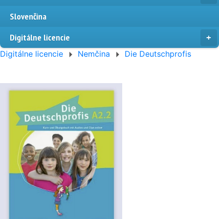
Slovenčina
Digitálne licencie
Digitálne licencie
Nemčina
Die Deutschprofis