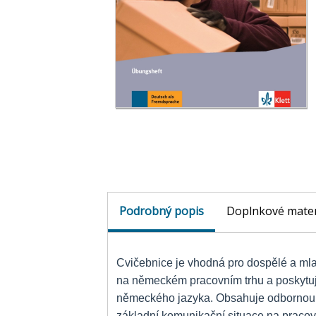
Podrobný popis
Doplnkové mater
Cvičebnice je vhodná pro dospělé a mla
na německém pracovním trhu a poskytu
německého jazyka. Obsahuje odbornou s
základní komunikační situace na pracov