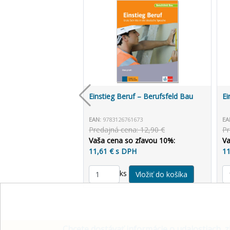
Einstieg Beruf – Berufsfeld Bau
Ei
EAN:
9783126761673
EA
Predajná cena: 12,90 €
Pr
Vaša cena so zľavou 10%:
Va
11,61 € s DPH
11
ks
Chcete dostávať informácie o udalostiach, z