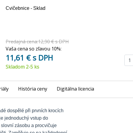
Cvičebnice - Sklad
Predajná cena:12,90 € s DPH
Vaša cena so zľavou 10%:
11,61 € s DPH
Skladom 2-5 ks
iály
História ceny
Digitálna licencia
dé dospělé při prvních krocích
je jednoduchý vstup do
lovní zásobu a procvičuje
išti. Zaměřuje se na každodenní