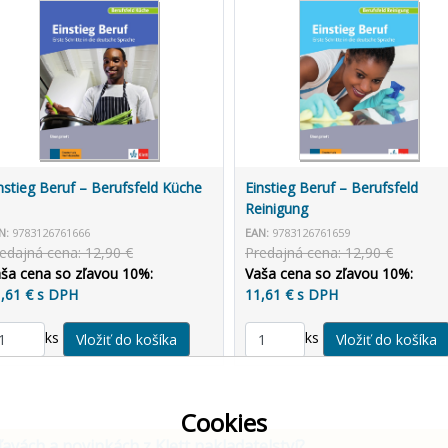
nstieg Beruf – Berufsfeld Küche
Einstieg Beruf – Berufsfeld
Reinigung
N:
9783126761666
EAN:
9783126761659
edajná cena: 12,90 €
Predajná cena: 12,90 €
ša cena so zľavou 10%:
Vaša cena so zľavou 10%:
,61 € s DPH
11,61 € s DPH
ks
ks
Cookies
ľavách a novinkách z Klett nakladatelství?