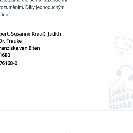
porozuměním. Díky jednoduchým
tení.
lbert, Susanne Krauß, Judith
Dr. Frauke
ranziska van Elten
1680
76168-0