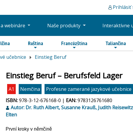
Prihlásiť
 a webináre
Naše produkty
Interaktívne 
lčina
Ruština
Francúzština
Taliančina
vé učebnice
Einstieg Beruf
Einstieg Beruf – Berufsfeld Lager
A1
Nemčina
Profesne zamerané jazykové učebnice
ISBN:
978-3-12-676168-0 |
EAN:
9783126761680
Autor: Dr. Ruth Albert, Susanne Krauß, Judith Reisewit
Elten
První kroky v němčině