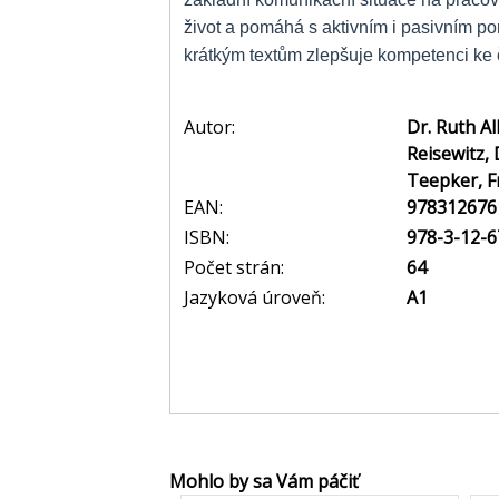
život a pomáhá s aktivním i pasivním 
krátkým textům zlepšuje kompetenci ke č
Autor:
Dr. Ruth A
Reisewitz, 
Teepker, F
EAN:
978312676
ISBN:
978-3-12-6
Počet strán:
64
Jazyková úroveň:
A1
Mohlo by sa Vám páčiť