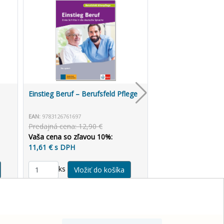
Einstieg Beruf – Berufsfeld Pflege
EAN:
9783126761697
Predajná cena: 12,90 €
Vaša cena so zľavou 10%:
11,61 € s DPH
ks