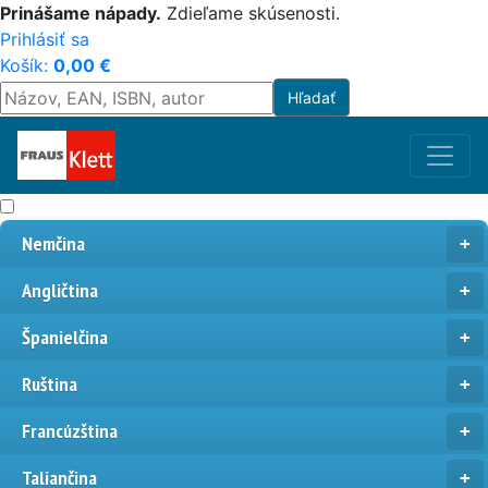
Prinášame nápady.
Zdieľame skúsenosti.
Prihlásiť sa
Košík:
0,00
€
Nemčina
Angličtina
Španielčina
Ruština
Francúzština
Taliančina