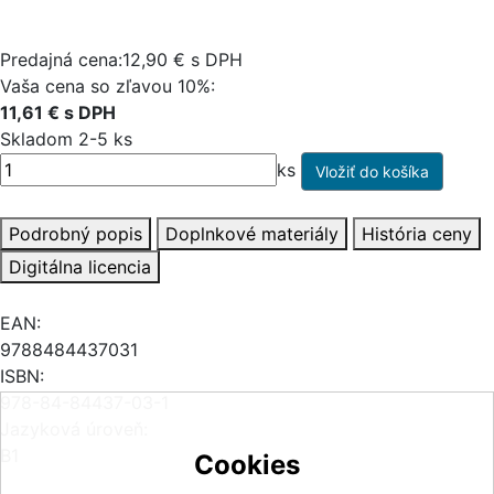
Predajná cena:12,90 € s DPH
Vaša cena so zľavou 10%:
11,61 € s DPH
Skladom 2-5 ks
ks
Podrobný popis
Doplnkové materiály
História ceny
Digitálna licencia
EAN:
9788484437031
ISBN:
978-84-84437-03-1
Jazyková úroveň:
B1
Cookies