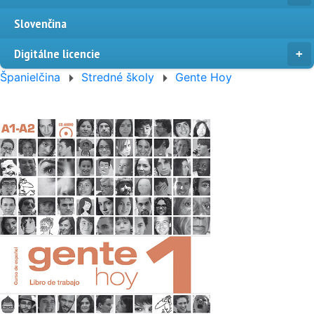
Slovenčina
Digitálne licencie
Španielčina
Stredné školy
Gente Hoy