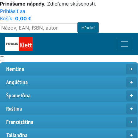
Prinášame nápady.
Zdieľame skúsenosti.
Prihlásiť sa
Košík:
0,00
€
Nemčina
Angličtina
Španielčina
Ruština
Francúzština
Taliančina