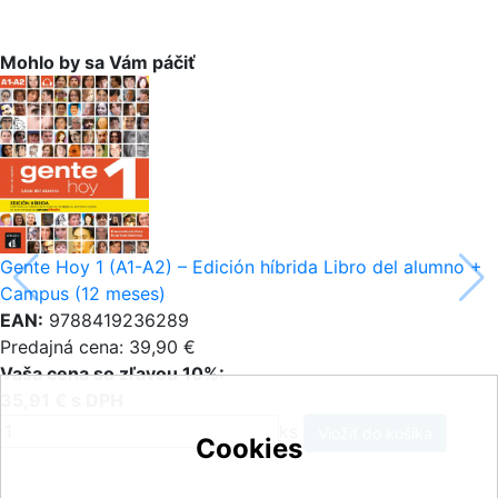
Mohlo by sa Vám páčiť
Gente Hoy 1 (A1-A2) – Edición híbrida Libro del alumno +
Campus (12 meses)
EAN:
9788419236289
Predajná cena: 39,90 €
Vaša cena so zľavou 10%:
35,91 € s DPH
ks
Cookies