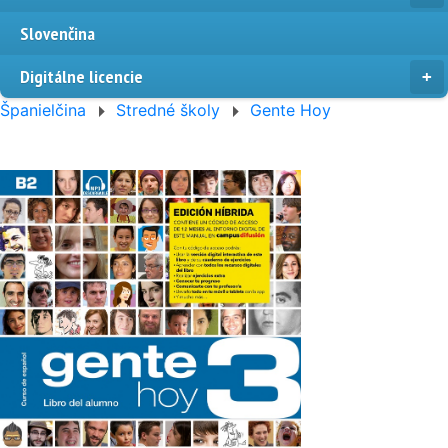
Slovenčina
Digitálne licencie
Španielčina
Stredné školy
Gente Hoy