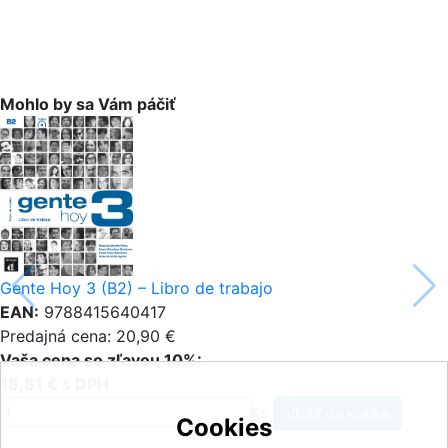
Mohlo by sa Vám páčiť
Gente Hoy 3 (B2) – Libro de trabajo
EAN:
9788415640417
Predajná cena: 20,90 €
Vaša cena so zľavou 10%:
18,81 € s DPH
ks
Cookies