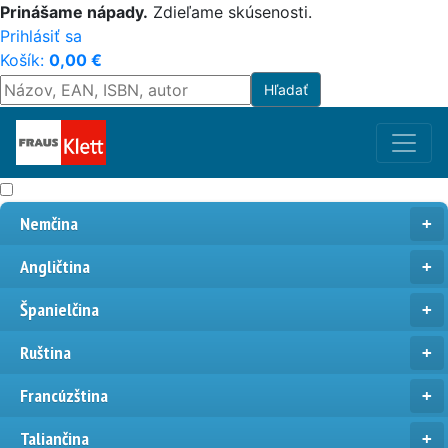
Prinášame nápady.
Zdieľame skúsenosti.
Prihlásiť sa
Košík:
0,00
€
Nemčina
Angličtina
Španielčina
Ruština
Francúzština
Taliančina