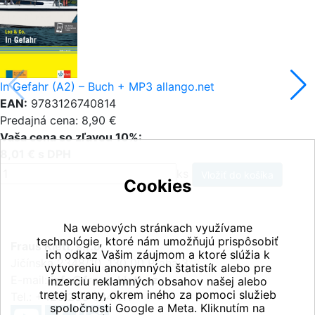
In Gefahr (A2) – Buch + MP3 allango.net
EAN:
9783126740814
Predajná cena: 8,90 €
Vaša cena so zľavou 10%:
8,01 € s DPH
ks
Cookies
Na webových stránkach využívame
technológie, ktoré nám umožňujú prispôsobiť
Fraus Klett, s.r.o.
ich odkaz Vašim záujmom a ktoré slúžia k
Jičínská 2348/10, 130 00 Praha 3
vytvoreniu anonymných štatistík alebo pre
E-mail:
info@fraus-klett.cz
inzerciu reklamných obsahov našej alebo
tretej strany, okrem iného za pomoci služieb
Tel.: +420 233 084 111
spoločnosti Google a Meta. Kliknutím na