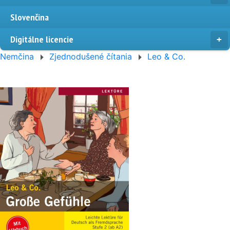
Slovenčina
Digitálne licencie
Nemčina
Zjednodušené čítania
Leo & Co.