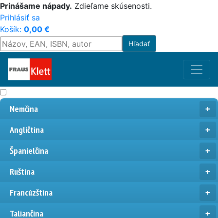
Prinášame nápady.
Zdieľame skúsenosti.
Prihlásiť sa
Košík:
0,00
€
Nemčina
Angličtina
Španielčina
Ruština
Francúzština
Taliančina