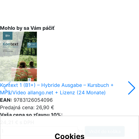
Mohlo by sa Vám páčiť
Kontext 1 (B1+) – Hybride Ausgabe – Kursbuch +
MP3/Video allango.net + Lizenz (24 Monate)
EAN:
9783126054096
Predajná cena: 26,90 €
Vaša cena so zľavou 10%:
24,21 € s DPH
ks
Cookies