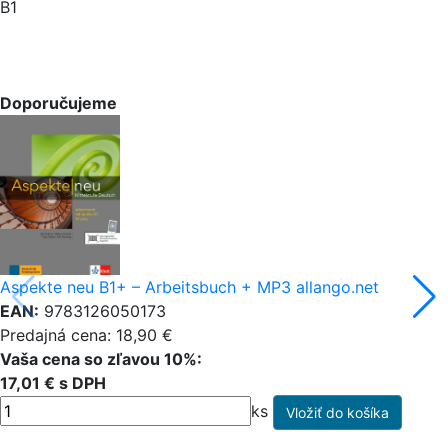
B1
Doporučujeme
Aspekte neu B1+ – Arbeitsbuch + MP3 allango.net
EAN:
9783126050173
Predajná cena: 18,90 €
Vaša cena so zľavou 10%:
17,01 € s DPH
ks