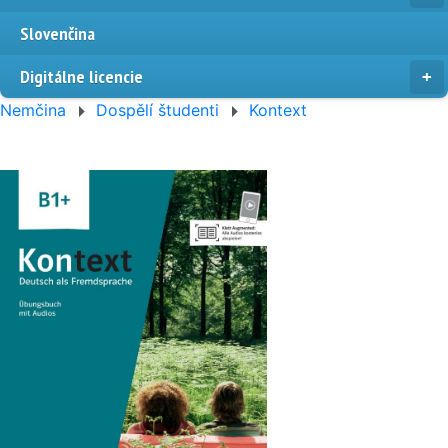
Slovenčina
Digitálne licencie
Nemčina
Dospělí študenti
Kontext