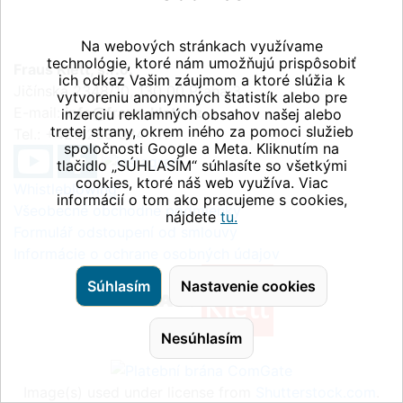
Na webových stránkach využívame
technológie, ktoré nám umožňujú prispôsobiť
Fraus Klett, s.r.o.
ich odkaz Vašim záujmom a ktoré slúžia k
Jičínská 2348/10, 130 00 Praha 3
vytvoreniu anonymných štatistík alebo pre
E-mail:
info@fraus-klett.cz
inzerciu reklamných obsahov našej alebo
tretej strany, okrem iného za pomoci služieb
Tel.: +420 233 084 111
spoločnosti Google a Meta. Kliknutím na
tlačidlo „SÚHLASÍM“ súhlasíte so všetkými
cookies, ktoré náš web využíva. Viac
Whistleblowing
informácií o tom ako pracujeme s cookies,
Všeobecné obchodné podmienky
nájdete
tu.
Formulář odstoupení od smlouvy
Informácie o ochrane osobných údajov
Súhlasím
Nastavenie cookies
Nesúhlasím
Image(s) used under license from
Shutterstock.com
.