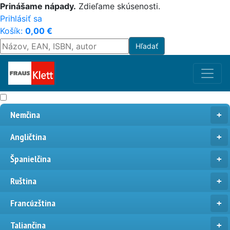
Prinášame nápady.
Zdieľame skúsenosti.
Prihlásiť sa
Košík:
0,00
€
Nemčina
Angličtina
Španielčina
Ruština
Francúzština
Taliančina