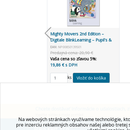
Mighty Movers 2nd Edition –
Digitale BlinkLearning – Pupil's &
Activity Book – Student (14
EAN:
NP00850139501
mesiacov)
Predajná cena: 20,90 €
Vaša cena so zľavou 5%:
19,86 € s DPH
ks
Chcete dostávať informácie o udalostiach, z
Vyplňte súhlas a majte prehľad.
Na webových stránkach využívame technológie, kto
pre inzerciu reklamných obsahov našej alebo tretej 
Fraus Klett, s.r.o.