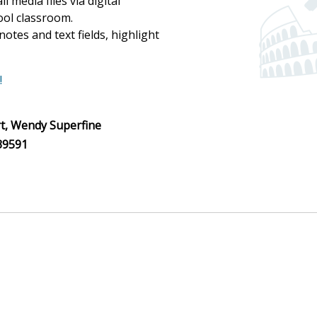
l media files via digital
ool classroom.
notes and text fields, highlight
!
t, Wendy Superfine
39591