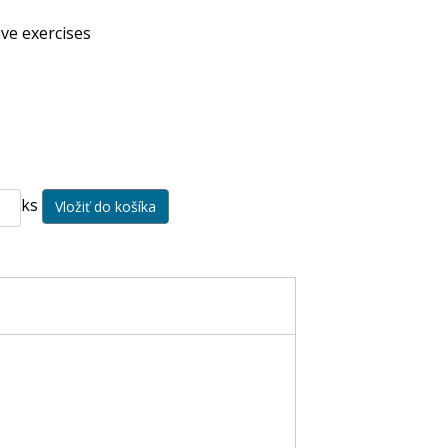
ive exercises
ks