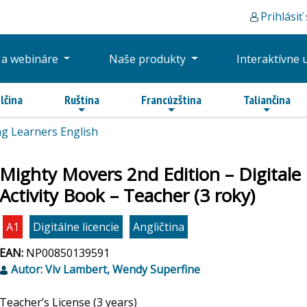
Prihlásiť
 a webináre
Naše produkty
Interaktívne 
lčina
Ruština
Francúzština
Taliančina
g Learners English
Mighty Movers 2nd Edition – Digitale 
Activity Book – Teacher (3 roky)
A1
Digitálne licencie
Angličtina
EAN:
NP00850139591
Autor: Viv Lambert, Wendy Superfine
Teacher’s License (3 years)