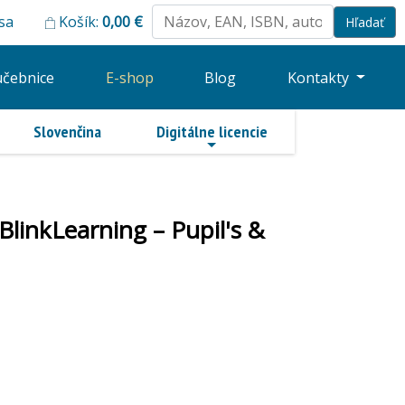
 sa
Košík:
0,00
€
učebnice
E-shop
Blog
Kontakty
Slovenčina
Digitálne licencie
BlinkLearning – Pupil's &