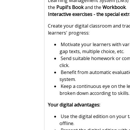
Learning Management System (LMS)
the
Pupil's Book
and the
Workbook
.
Interactive exercises - the special extr
Create your digital classroom and tr
learners' progress:
Motivate your learners with var
gap texts, multiple choice, etc.
Send suitable homework or comm
click.
Benefit from automatic evaluati
system.
Keep a continuous eye on the le
broken down according to skills.
Your digital advantages:
Use the digital edition on your t
offline.