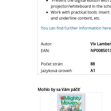
Present the digital edition with al
projector/whiteboard in the sch
Work with practical tools: insert 
and underline content, etc.
You can find further information here
Autor:
Viv Lamber
EAN:
NP008501
Počet strán:
88
Jazyková úroveň:
A1
Mohlo by sa Vám páčiť