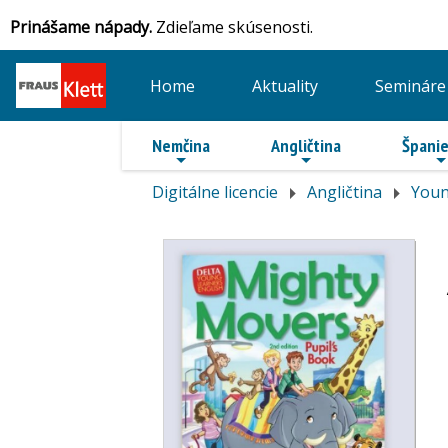
Prinášame nápady.
Zdieľame skúsenosti.
Home
Aktuality
Semináre
Nemčina
Angličtina
Španie
Digitálne licencie
Angličtina
Youn