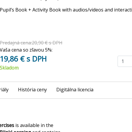
Pupil’s Book + Activity Book with audios/videos and interact
Predajná cena:20,90 € s DPH
Vaša cena so zľavou 5%:
19,86 € s DPH
Skladom
iály
História ceny
Digitálna licencia
ercises
is available in the