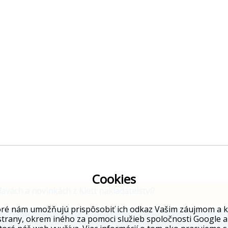
Cookies
ľavách a novinkách z Klett nakladatelství?
ré nám umožňujú prispôsobiť ich odkaz Vašim záujmom a kto
strany, okrem iného za pomoci služieb spoločnosti Google a
Whistleblowing