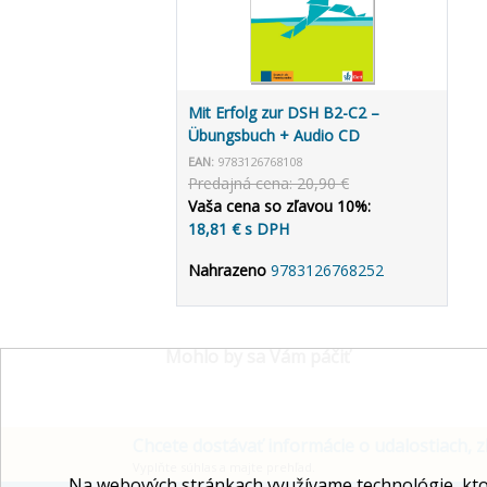
Mit Erfolg zur DSH B2-C2 –
Übungsbuch + Audio CD
EAN:
9783126768108
Predajná cena: 20,90 €
Vaša cena so zľavou 10%:
18,81 € s DPH
Nahrazeno
9783126768252
Mohlo by sa Vám páčiť
Chcete dostávať informácie o udalostiach, z
Vyplňte súhlas a majte prehľad.
Na webových stránkach využívame technológie, kto