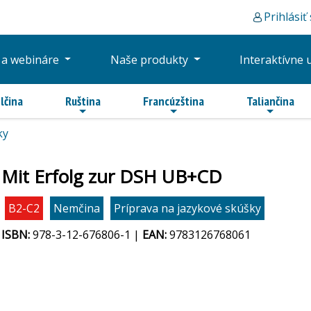
Prihlásiť
 a webináre
Naše produkty
Interaktívne 
lčina
Ruština
Francúzština
Taliančina
ky
Mit Erfolg zur DSH UB+CD
B2-C2
Nemčina
Príprava na jazykové skúšky
ISBN:
978-3-12-676806-1 |
EAN:
9783126768061