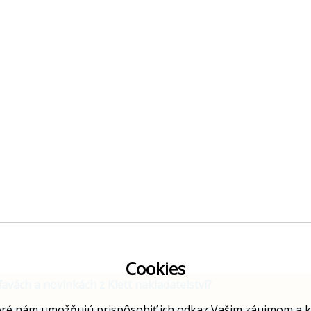
Cookies
ľavách a novinkách z Klett nakladatelství?
ré nám umožňujú prispôsobiť ich odkaz Vašim záujmom a kto