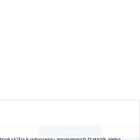
Zistite viac
ré slúžia k vytvoreniu anonymných štatistík alebo