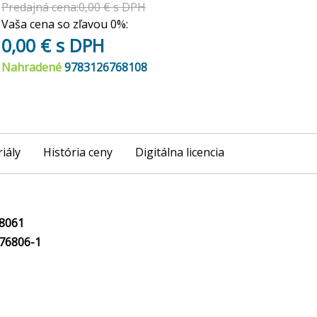
Predajná cena:0,00 € s DPH
Vaša cena so zľavou 0%:
0,00 € s DPH
Nahradené
9783126768108
iály
História ceny
Digitálna licencia
8061
76806-1