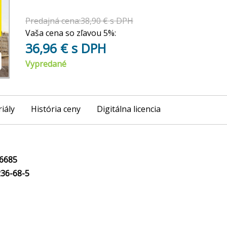
Predajná cena:38,90 € s DPH
Vaša cena so zľavou 5%:
36,96 € s DPH
Vypredané
iály
História ceny
Digitálna licencia
6685
36-68-5