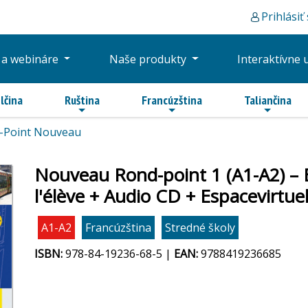
Prihlásiť
 a webináre
Naše produkty
Interaktívne 
lčina
Ruština
Francúzština
Taliančina
-Point Nouveau
Nouveau Rond-point 1 (A1-A2) – É
l'élève + Audio CD + Espacevirtuel
A1-A2
Francúzština
Stredné školy
ISBN:
978-84-19236-68-5 |
EAN:
9788419236685