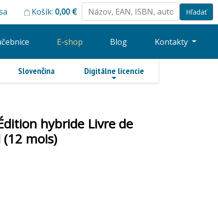
 sa
Košík:
0,00
€
učebnice
E-shop
Blog
Kontakty
Slovenčina
Digitálne licencie
dition hybride Livre de
 (12 mois)