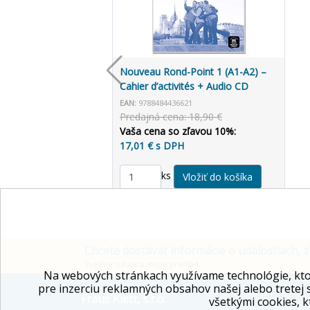
Nouveau Rond-Point 1 (A1-A2) –
Cahier d’activités + Audio CD
EAN:
9788484436621
Predajná cena: 18,90 €
Vaša cena so zľavou 10%:
17,01 € s DPH
ks
Chcete dostávať informácie o udalostiach, z
Vyplňte súhlas a majte prehľad.
Na webových stránkach využívame technológie, kto
pre inzerciu reklamných obsahov našej alebo tretej 
Fraus Klett, s.r.o.
všetkými cookies, k