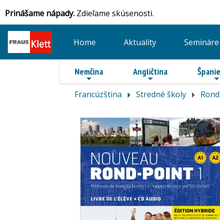
Prinášame nápady.
Zdieľame skúsenosti.
Home
Aktuality
Semináre
Nemčina
Angličtina
Španie
Francúzština
Stredné školy
Rond