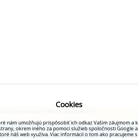
Cookies
ľavách a novinkách z Klett nakladatelství?
ré nám umožňujú prispôsobiť ich odkaz Vašim záujmom a kto
strany, okrem iného za pomoci služieb spoločnosti Google a
Whistleblowing
toré náš web využíva. Viac informácií o tom ako pracujeme s