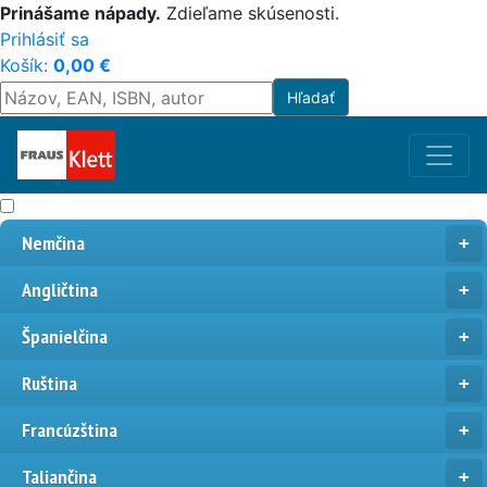
Prinášame nápady.
Zdieľame skúsenosti.
Prihlásiť sa
Košík:
0,00
€
Nemčina
Angličtina
Španielčina
Ruština
Francúzština
Taliančina