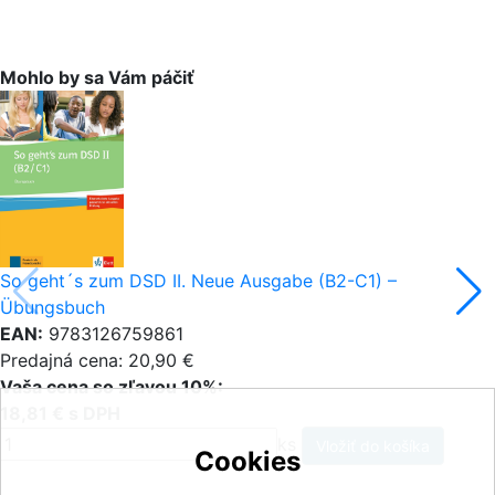
Mohlo by sa Vám páčiť
So geht´s zum DSD II. Neue Ausgabe (B2-C1) –
Übungsbuch
EAN:
9783126759861
Predajná cena: 20,90 €
Vaša cena so zľavou 10%:
18,81 € s DPH
ks
Cookies