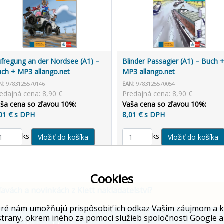
fregung an der Nordsee (A1) –
Blinder Passagier (A1) – Buch 
ch + MP3 allango.net
MP3 allango.net
N:
9783125570146
EAN:
9783125570054
edajná cena: 8,90 €
Predajná cena: 8,90 €
ša cena so zľavou 10%:
Vaša cena so zľavou 10%:
01 € s DPH
8,01 € s DPH
ks
ks
Cookies
ľavách a novinkách z Klett nakladatelství?
ré nám umožňujú prispôsobiť ich odkaz Vašim záujmom a kto
strany, okrem iného za pomoci služieb spoločnosti Google a