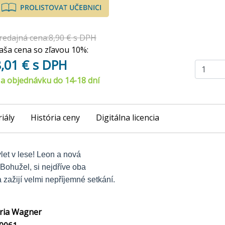
redajná cena:8,90 € s DPH
aša cena so zľavou 10%:
8,01 € s DPH
a objednávku do 14-18 dní
iály
História ceny
Digitálna licencia
ýlet v lese! Leon a nová
Bohužel, si nejdříve oba
 zažijí velmi nepříjemné setkání.
ria Wagner