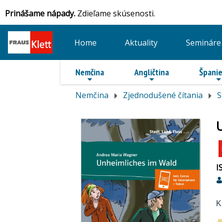
Prinášame nápady.
Zdieľame skúsenosti.
Home
Aktuality
Semináre
Nemčina
Angličtina
Španie
Nemčina
Zjednodušené čítania
S
I
K