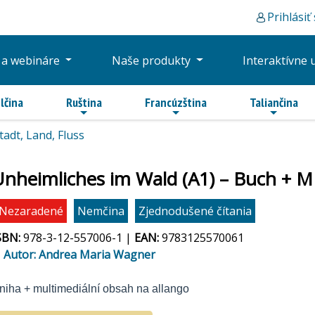
Prihlásiť
 a webináre
Naše produkty
Interaktívne 
lčina
Ruština
Francúzština
Taliančina
tadt, Land, Fluss
Unheimliches im Wald (A1) – Buch + M
Nezaradené
Nemčina
Zjednodušené čítania
SBN:
978-3-12-557006-1 |
EAN:
9783125570061
Autor: Andrea Maria Wagner
niha + multimediální obsah na allango