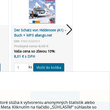
+
Der Schatz von Hiddensee (A1) –
Dramatische Szenen
Buch + MP3 allango.net
(A2-B1) – Buch + MP
EAN:
9783125569973
EAN:
9783125570009
Predajná cena: 8,90 €
Predajná cena: 8,90
Vaša cena so zľavou 10%:
Vaša cena so zľavo
8,01 € s DPH
8,01 € s DPH
ks
ks
Zistite viac
ré slúžia k vytvoreniu anonymných štatistík alebo
 Meta. Kliknutím na tlačidlo „SÚHLASÍM“ súhlasíte so