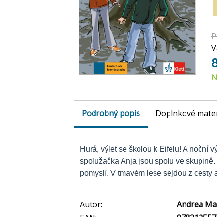
P
V
N
Podrobný popis
Doplnkové mater
Hurá, výlet se školou k Eifelu! A noční v
spolužačka Anja jsou spolu ve skupině. 
pomyslí. V tmavém lese sejdou z cesty a
Autor:
Andrea Ma