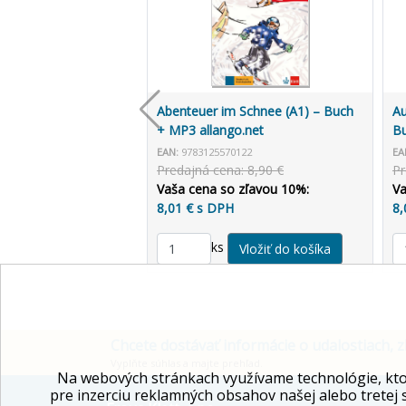
Abenteuer im Schnee (A1) – Buch
Au
+ MP3 allango.net
Bu
EAN:
9783125570122
EA
Predajná cena: 8,90 €
Pr
Vaša cena so zľavou 10%:
Va
8,01 € s DPH
8,
ks
Chcete dostávať informácie o udalostiach, z
Vyplňte súhlas a majte prehľad.
Na webových stránkach využívame technológie, kto
pre inzerciu reklamných obsahov našej alebo tretej 