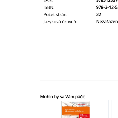
EAN:
978312557
ISBN:
978-3-12-5
Počet strán:
32
Jazyková úroveň:
Nezařazen
Mohlo by sa Vám páčiť