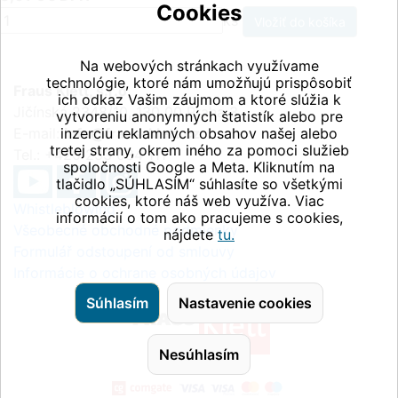
Cookies
ks
Na webových stránkach využívame
technológie, ktoré nám umožňujú prispôsobiť
Fraus Klett, s.r.o.
ich odkaz Vašim záujmom a ktoré slúžia k
Jičínská 2348/10, 130 00 Praha 3
vytvoreniu anonymných štatistík alebo pre
E-mail:
inzerciu reklamných obsahov našej alebo
info@fraus-klett.cz
tretej strany, okrem iného za pomoci služieb
Tel.: +420 233 084 111
spoločnosti Google a Meta. Kliknutím na
tlačidlo „SÚHLASÍM“ súhlasíte so všetkými
cookies, ktoré náš web využíva. Viac
Whistleblowing
informácií o tom ako pracujeme s cookies,
Všeobecné obchodné podmienky
nájdete
tu.
Formulář odstoupení od smlouvy
Informácie o ochrane osobných údajov
Súhlasím
Nastavenie cookies
Nesúhlasím