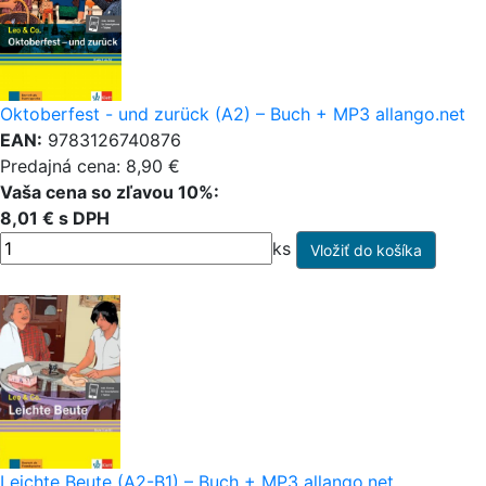
Oktoberfest - und zurück (A2) – Buch + MP3 allango.net
EAN:
9783126740876
Predajná cena: 8,90 €
Vaša cena so zľavou 10%:
8,01 € s DPH
ks
Leichte Beute (A2-B1) – Buch + MP3 allango.net