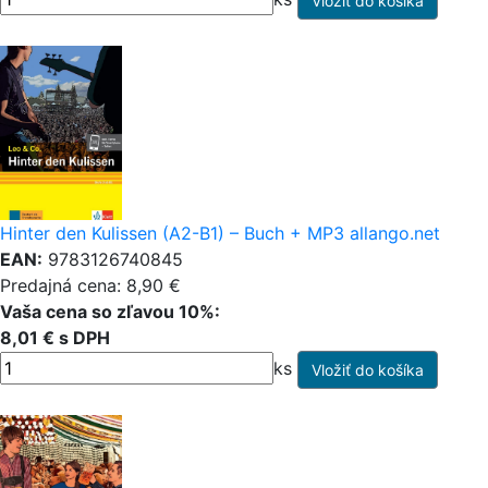
Hinter den Kulissen (A2-B1) – Buch + MP3 allango.net
EAN:
9783126740845
Predajná cena: 8,90 €
Vaša cena so zľavou 10%:
8,01 € s DPH
ks