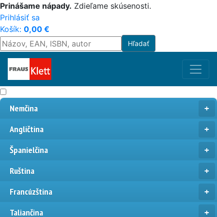
Prinášame nápady.
Zdieľame skúsenosti.
Prihlásiť sa
Košík:
0,00
€
Nemčina
Angličtina
Španielčina
Ruština
Francúzština
Taliančina