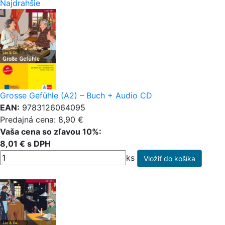
Najdrahšie
Grosse Gefühle (A2) – Buch + Audio CD
EAN:
9783126064095
Predajná cena: 8,90 €
Vaša cena so zľavou 10%:
8,01 € s DPH
ks