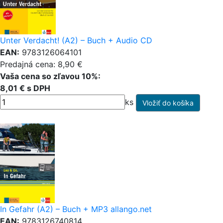
Unter Verdacht! (A2) – Buch + Audio CD
EAN:
9783126064101
Predajná cena: 8,90 €
Vaša cena so zľavou 10%:
8,01 € s DPH
ks
In Gefahr (A2) – Buch + MP3 allango.net
EAN:
9783126740814