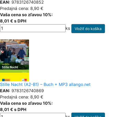
EAN:
9783126740852
Predajná cena: 8,90 €
Vaša cena so zľavou 10%:
8,01 € s DPH
ks
Stille Nacht (A2-B1) – Buch + MP3 allango.net
EAN:
9783126740869
Predajná cena: 8,90 €
Vaša cena so zľavou 10%:
8,01 € s DPH
ks