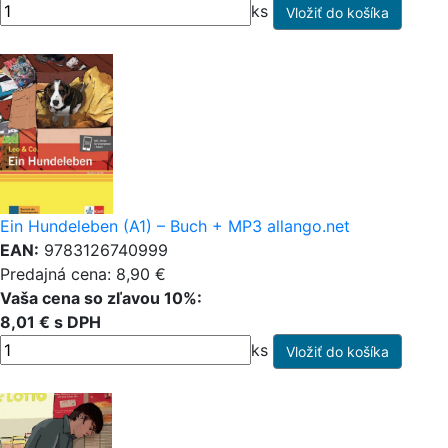
ks
Ein Hundeleben (A1) – Buch + MP3 allango.net
EAN:
9783126740999
Predajná cena: 8,90 €
Vaša cena so zľavou 10%:
8,01 € s DPH
ks