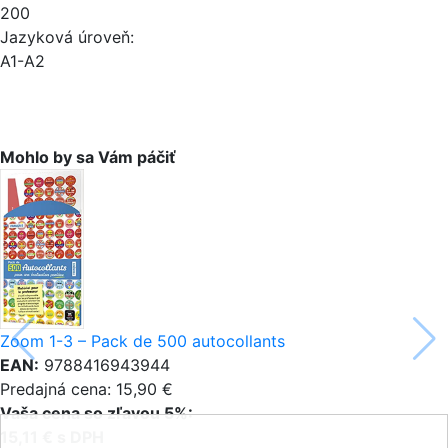
200
Jazyková úroveň:
A1-A2
Mohlo by sa Vám páčiť
Zoom 1-3 – Pack de 500 autocollants
EAN:
9788416943944
Predajná cena: 15,90 €
Vaša cena so zľavou 5%:
15,11 € s DPH