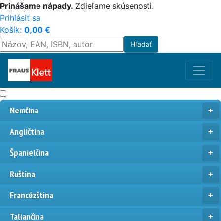
Prinášame nápady.
Zdieľame skúsenosti.
Prihlásiť sa
Košík:
0,00
€
Nemčina
Angličtina
Španielčina
Ruština
Francúzština
Taliančina