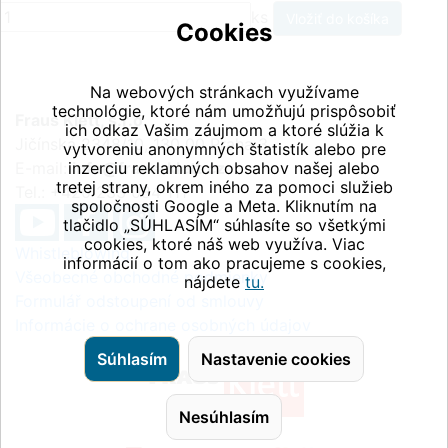
ks
Cookies
Na webových stránkach využívame
technológie, ktoré nám umožňujú prispôsobiť
Fraus Klett, s.r.o.
ich odkaz Vašim záujmom a ktoré slúžia k
Jičínská 2348/10, 130 00 Praha 3
vytvoreniu anonymných štatistík alebo pre
E-mail:
inzerciu reklamných obsahov našej alebo
info@fraus-klett.cz
tretej strany, okrem iného za pomoci služieb
Tel.: +420 233 084 111
spoločnosti Google a Meta. Kliknutím na
tlačidlo „SÚHLASÍM“ súhlasíte so všetkými
cookies, ktoré náš web využíva. Viac
Whistleblowing
informácií o tom ako pracujeme s cookies,
Všeobecné obchodné podmienky
nájdete
tu.
Formulář odstoupení od smlouvy
Informácie o ochrane osobných údajov
Súhlasím
Nastavenie cookies
Nesúhlasím